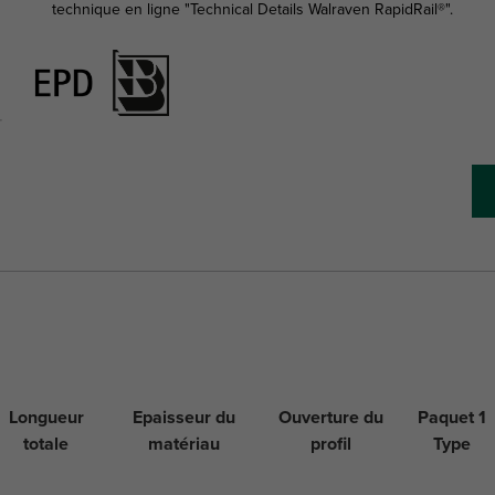
technique en ligne "Technical Details Walraven RapidRail®".
Longueur
Epaisseur du
Ouverture du
Paquet 1
totale
matériau
profil
Type