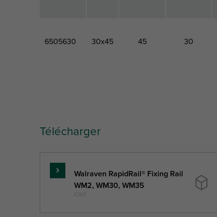
6505630
30x45
45
30
Code
Type
Hauteur
Largeur
produit
totale
totale
Télécharger
Lettre
H
W
référence
Description
Walraven RapidRail® Fixing Rail
En
(mm)
(mm)
unité
WM2, WM30, WM35
savoir
CAO
plus