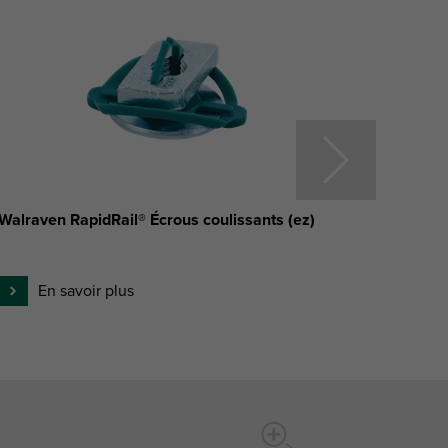
Walraven RapidRail® Écrous coulissants (ez)
Walrav
Hamme
En savoir plus
E