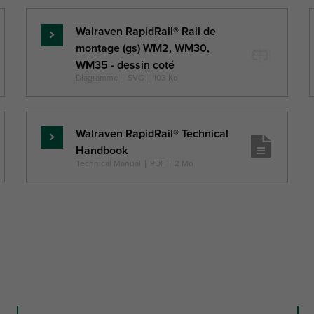
Walraven RapidRail® Rail de
En
montage (gs) WM2, WM30,
savoir
WM35 - dessin coté
plus
Diagramme
|
SVG
|
103 Ko
Walraven RapidRail® Technical
En
Handbook
savoir
Technical Manual
|
PDF
|
2 Mo
plus