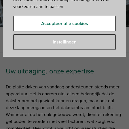
voorkeuren aan te passen.
Accepteer alle cookies
Home
»
Bevestigingssystemen
»
Walraven dakmontage
Instellingen
oplossingen
Uw uitdaging, onze expertise.
De platte daken van vandaag ondersteunen steeds meer
apparatuur. Het is daarom niet alleen belangrijk dat de
daksteunen het gewicht kunnen dragen, maar ook dat
deze lang meegaan en het dakmembraan intact blijft.
Wanneer er op het dak gebouwd wordt, dient er rekening
gehouden te worden met veel factoren, wat zorgt voor
complexiteit. Hier komt u wellicht op vraagstukken die