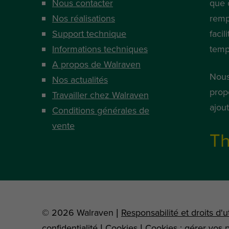
Nous contacter
que 
Nos réalisations
remp
Support technique
facil
Informations techniques
temp
A propos de Walraven
Nous
Nos actualités
prop
Travailler chez Walraven
ajou
Conditions générales de
vente
Th
© 2026 Walraven |
Responsabilité et droits d'ut
confidentialité
|
Cookies
|
Cookies : gérer vos 