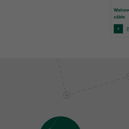
Walrav
câble
P