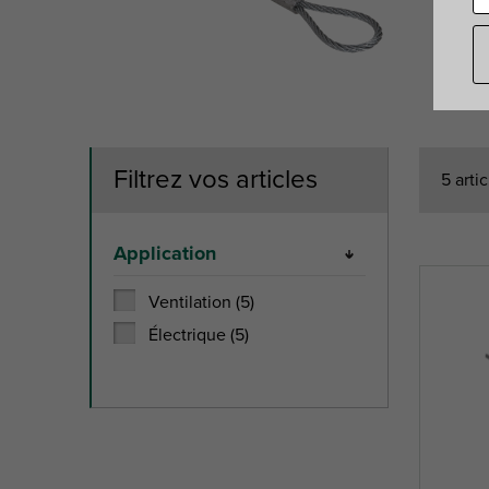
Filtrez vos articles
5 arti
Application
Ventilation (5)
Électrique (5)