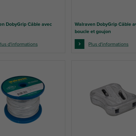
en DobyGrip Câble avec
Walraven DobyGrip Câble a
boucle et goujon
lus d'informations
Plus d'informations