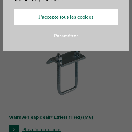
16 articles trouvés
Filtrer
J’accepte tous les cookies
Paramétrer
Walraven RapidRail® Étriers fil (ez) (M6)
Plus d'informations