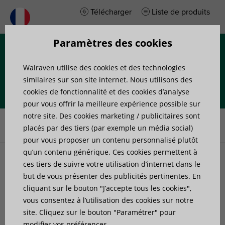
Télécharger
Liste de produits
Paramètres des cookies
Menu
Walraven utilise des cookies et des technologies
similaires sur son site internet. Nous utilisons des
cookies de fonctionnalité et des cookies d’analyse
pour vous offrir la meilleure expérience possible sur
Accueil
»
Produits
»
Systèmes de rails
»
Etriers, brides de serrage
notre site. Des cookies marketing / publicitaires sont
pour rail
placés par des tiers (par exemple un média social)
pour vous proposer un contenu personnalisé plutôt
qu’un contenu générique. Ces cookies permettent à
Etriers, brides de serrage
ces tiers de suivre votre utilisation d’internet dans le
but de vous présenter des publicités pertinentes. En
cliquant sur le bouton "J’accepte tous les cookies",
pour rail
vous consentez à l’utilisation des cookies sur notre
site. Cliquez sur le bouton "Paramétrer" pour
modifier vos préférences.