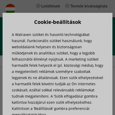
Letöltések
Termék kívánságlista
Cookie-beállítások
Menü
A Walraven sütiket és hasonló technológiákat
használ. Funkcionális sütiket használunk, hogy
weboldalaink helyesen és biztonságosan
működjenek és analitikus sütiket, hogy a legjobb
Nyitóoldal
»
Termékek
felhasználói élményt nyújtsuk. A marketing sütiket
harmadik felek helyezik el (pl. közösségi média), hogy
a megjelenített reklámok személyre szabottak
Termékek
legyenek és ne általánosak. Ezen sütik elhelyezésével
a harmadik felek követni tudják az Ön internetes
szokásait, ezáltal sokkal relevánsabb reklámokat
tudnak megjeleníteni. A ‘Sütik elfogadása’ gombra
kattintva hozzájárul ezen sütik elhelyezéséhez.
Kattintson a ‘Beállítások’ gombra preferenciái
megváltoztatásához.