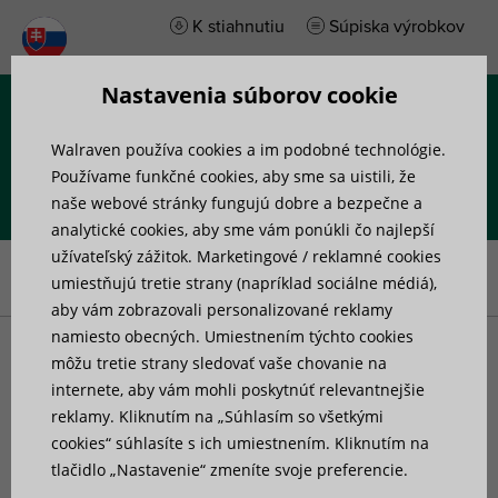
K stiahnutiu
Súpiska výrobkov
Nastavenia súborov cookie
Menu
Walraven používa cookies a im podobné technológie.
Používame funkčné cookies, aby sme sa uistili, že
naše webové stránky fungujú dobre a bezpečne a
analytické cookies, aby sme vám ponúkli čo najlepší
Úvod
»
Výrobky
»
Upevnenie potrubia
»
Objímky
»
Walraven 2S
užívateľský zážitok. Marketingové / reklamné cookies
Objímky s gumou (M8)
umiestňujú tretie strany (napríklad sociálne médiá),
aby vám zobrazovali personalizované reklamy
namiesto obecných. Umiestnením týchto cookies
Walraven 2S Objímky
môžu tretie strany sledovať vaše chovanie na
internete, aby vám mohli poskytnúť relevantnejšie
reklamy. Kliknutím na „Súhlasím so všetkými
s gumou (M8)
cookies“ súhlasíte s ich umiestnením. Kliknutím na
tlačidlo „Nastavenie“ zmeníte svoje preferencie.
pre oceľové, medené, liatinové a plastové