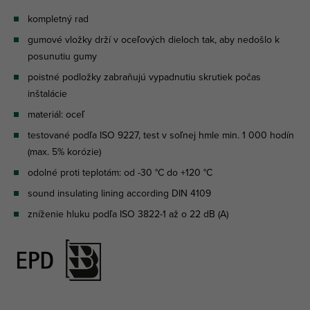
kompletný rad
gumové vložky drží v oceľových dieloch tak, aby nedošlo k
posunutiu gumy
poistné podložky zabraňujú vypadnutiu skrutiek počas
inštalácie
materiál: oceľ
testované podľa ISO 9227, test v soľnej hmle min. 1 000 hodín
(max. 5% korózie)
odolné proti teplotám: od -30 °C do +120 °C
sound insulating lining according DIN 4109
zníženie hluku podľa ISO 3822-1 až o 22 dB (A)