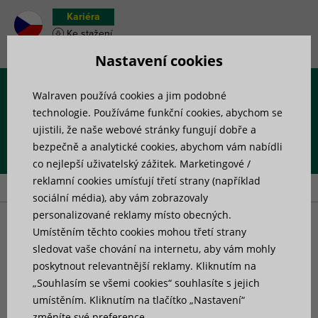
Kariéra
Ke stažení
Soupiska materiálu
Nastavení cookies
Walraven používá cookies a jim podobné
Menu
technologie. Používáme funkční cookies, abychom se
ujistili, že naše webové stránky fungují dobře a
bezpečně a analytické cookies, abychom vám nabídli
Úvod
»
Výrobky
»
Příslušenství pro upevnění
»
Uchycení do
co nejlepší uživatelský zážitek. Marketingové /
trapézu
reklamní cookies umísťují třetí strany (například
sociální média), aby vám zobrazovaly
personalizované reklamy místo obecných.
Uchycení do trapézu
Umístěním těchto cookies mohou třetí strany
sledovat vaše chování na internetu, aby vám mohly
poskytnout relevantnější reklamy. Kliknutím na
„Souhlasím se všemi cookies“ souhlasíte s jejich
umístěním. Kliknutím na tlačítko „Nastavení“
9 nalezené produkty
Filtr
změníte své preference.