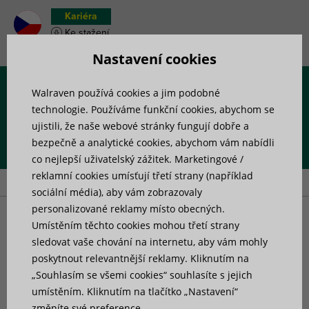
Kariéra
Ke stažení
Soupiska materiálu
Nastavení cookies
Walraven používá cookies a jim podobné
Menu
technologie. Používáme funkční cookies, abychom se
ujistili, že naše webové stránky fungují dobře a
bezpečně a analytické cookies, abychom vám nabídli
Úvod
»
Výrobky
»
Upevňovací prvky pro elektroinstalace
»
co nejlepší uživatelský zážitek. Marketingové /
Příchytky pro trapezové plechy
reklamní cookies umísťují třetí strany (například
sociální média), aby vám zobrazovaly
personalizované reklamy místo obecných.
Příchytky pro trapezové
Umístěním těchto cookies mohou třetí strany
sledovat vaše chování na internetu, aby vám mohly
poskytnout relevantnější reklamy. Kliknutím na
plechy
„Souhlasím se všemi cookies“ souhlasíte s jejich
umístěním. Kliknutím na tlačítko „Nastavení“
změníte své preference.