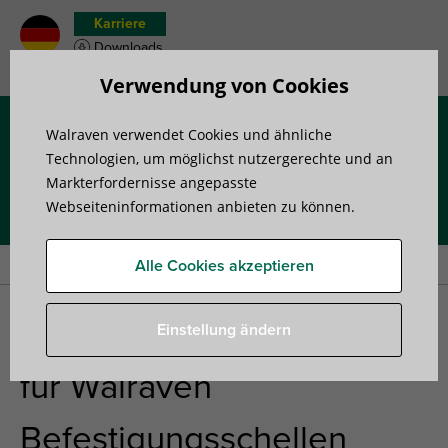
Karriere
Downloads
Merkzettel
Verwendung von Cookies
Walraven verwendet Cookies und ähnliche
Menü
Technologien, um möglichst nutzergerechte und an
Markterfordernisse angepasste
Webseiteninformationen anbieten zu können.
Startseite
»
Produkte
»
Dübel und Anker
»
Dübel
»
Walraven
Einschlagdübel für Walraven Befestigungsschellen
Alle Cookies akzeptieren
Walraven Einschlagdübel
Einstellung ändern
für Walraven
Befestigungsschellen