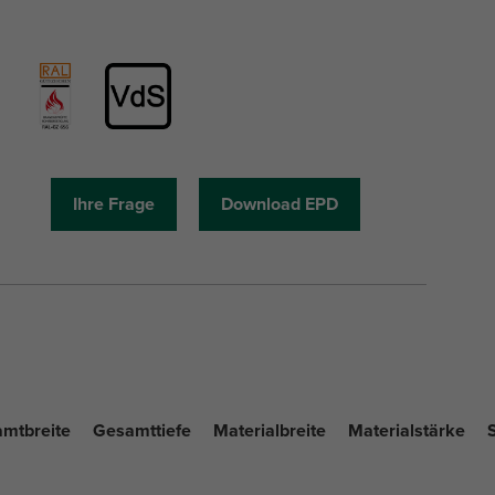
Ihre Frage
Download EPD
mtbreite
Gesamttiefe
Materialbreite
Materialstärke