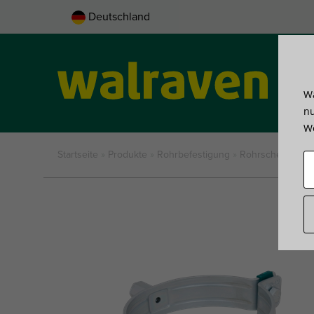
Deutschland
Wa
Pro
nu
We
Startseite
»
Produkte
»
Rohrbefestigung
»
Rohrschellen
»
W