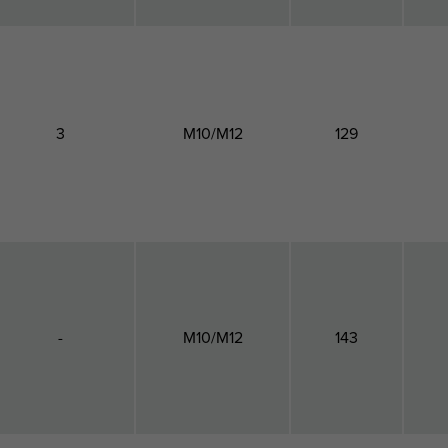
3
M10/M12
129
-
M10/M12
143