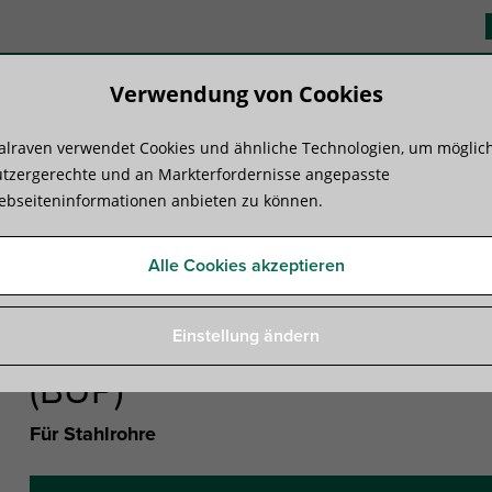
Verwendung von Cookies
lraven verwendet Cookies und ähnliche Technologien, um möglic
duktsysteme
Know-how
Serviceleist
tzergerechte und an Markterfordernisse angepasste
bseiteninformationen anbieten zu können.
alraven HD500 Schwerlastschelle | M10/12 (BUP)
Alle Cookies akzeptieren
Walraven HD500 Schwerlast
Einstellung ändern
(BUP)
Für Stahlrohre