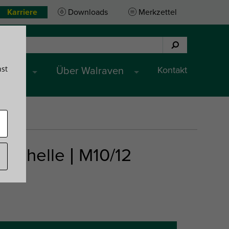
Karriere
Downloads
Merkzettel
hst
Kontakt
ungen
Über Walraven
schelle | M10/12