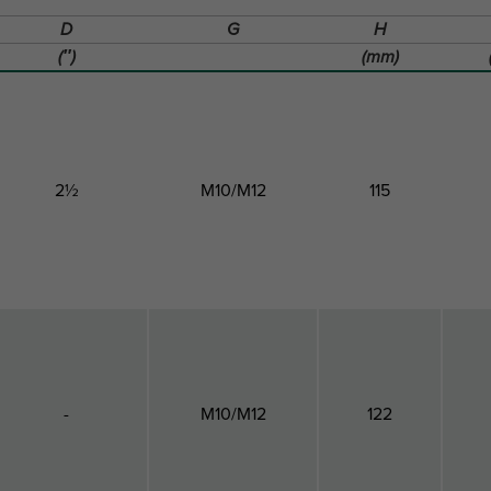
D
G
H
(″)
(mm)
2½
M10/M12
115
-
M10/M12
122