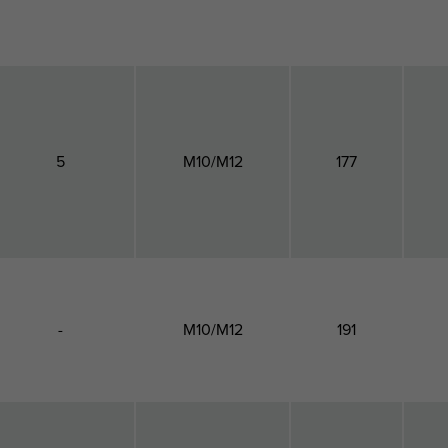
5
M10/M12
177
-
M10/M12
191