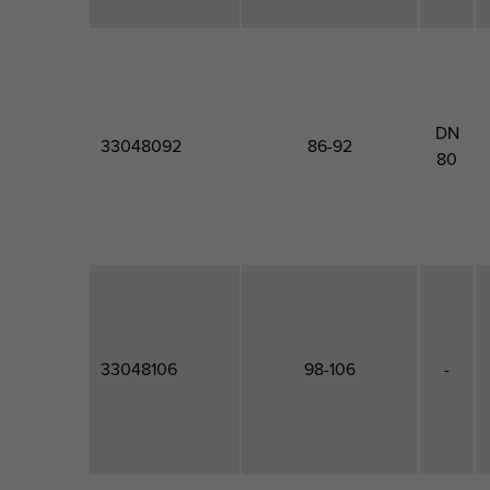
DN
33048092
86-92
80
33048106
98-106
-