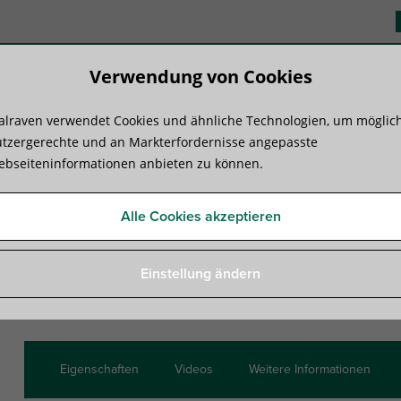
Verwendung von Cookies
lraven verwendet Cookies und ähnliche Technologien, um möglic
duktsysteme
Know-how
Serviceleist
tzergerechte und an Markterfordernisse angepasste
bseiteninformationen anbieten zu können.
nsolen
»
Walraven RapidRail® Edelstahl-Wandkonsole
Alle Cookies akzeptieren
Walraven RapidRail® Edels
Einstellung ändern
Befestigung an Wand oder Decke
Eigenschaften
Videos
Weitere Informationen