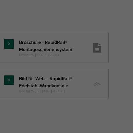
Broschüre - RapidRail®
Mehr
Montageschienensystem
...
Brochure
|
PDF
|
726 KB
Bild für Web – RapidRail®
Mehr
Edelstahl-Wandkonsole
...
Bild für Web
|
PNG
|
424 KB