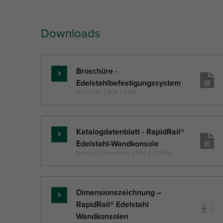
Downloads
Broschüre -
Mehr
Edelstahlbefestigungssystem
...
Brochure
|
PDF
|
1 MB
Katalogdatenblatt - RapidRail®
Mehr
Edelstahl-Wandkonsole
...
Link zum Dokument
|
PDF
|
128 KB
Dimensionszeichnung –
Mehr
RapidRail® Edelstahl
...
Wandkonsolen