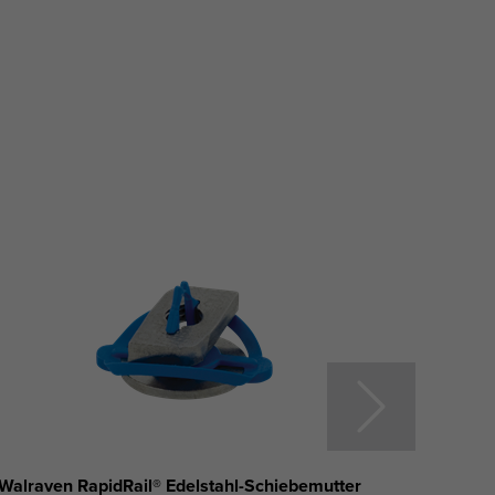
Walraven RapidRail® Edelstahl-Schiebemutter
Walrav