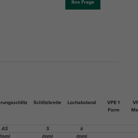
Ihre Frage
rungsschlitz
Schlitzbreite
Lochabstand
VPE 1
VP
Form
Me
AS
S
k
(mm)
(mm)
(mm)