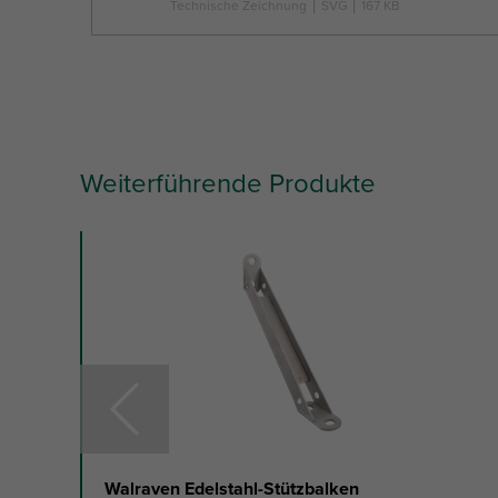
Technische Zeichnung
|
SVG
|
167 KB
Weiterführende Produkte
slide
1
to
3
of
9
Walraven Edelstahl-Stützbalken