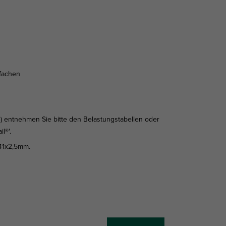
nfachen
z) entnehmen Sie bitte den Belastungstabellen oder
l®'.
x41x2,5mm.