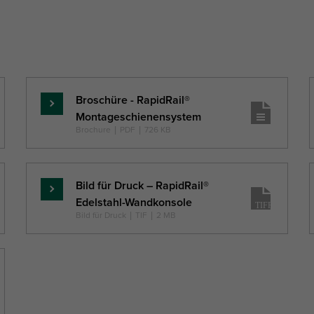
Broschüre - RapidRail®
Mehr
Montageschienensystem
...
Brochure
|
PDF
|
726 KB
Bild für Druck – RapidRail®
Mehr
Edelstahl-Wandkonsole
...
Bild für Druck
|
TIF
|
2 MB