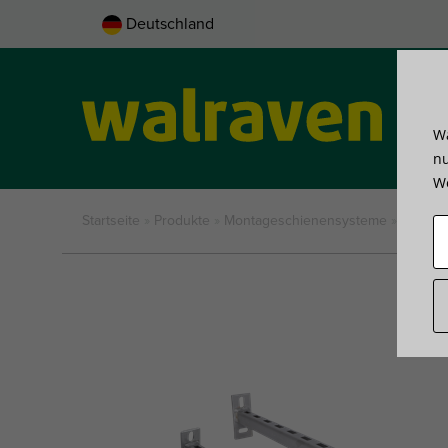
Deutschland
Wa
Pro
nu
We
Startseite
»
Produkte
»
Montageschienensysteme
»
Wandko