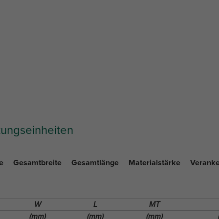
kungseinheiten
e
Gesamtbreite
Gesamtlänge
Materialstärke
Veranke
W
L
MT
(mm)
(mm)
(mm)