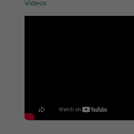
Videos
Produktnummer
Typ
Länge
Gesamthöhe
Kennzeichnung
l
H
Einheit
(mm)
(mm)