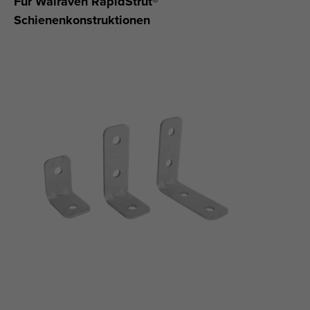
Für Walraven RapidStrut®
Schienenkonstruktionen