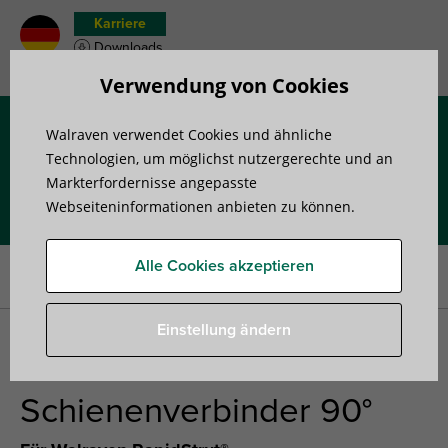
Karriere
Downloads
Merkzettel
Verwendung von Cookies
Walraven verwendet Cookies und ähnliche
Menü
Technologien, um möglichst nutzergerechte und an
Markterfordernisse angepasste
Webseiteninformationen anbieten zu können.
Startseite
»
Produkte
»
Montageschienensysteme
»
Schienenverbinder
»
Walraven Strut Edelstahl-Schienenverbinder
Alle Cookies akzeptieren
90°
Einstellung ändern
Walraven Strut Edelstahl-
Schienenverbinder 90°