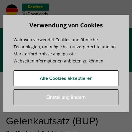
Karriere
Downloads
Merkzettel
Verwendung von Cookies
Walraven verwendet Cookies und ähnliche
Menü
Technologien, um möglichst nutzergerechte und an
Markterfordernisse angepasste
Webseiteninformationen anbieten zu können.
Startseite
»
Produkte
»
Befestigungslösungen für Flachdach­
installationen
»
Zubehör für Dachaufständerungen
»
Walraven
Alle Cookies akzeptieren
Yeti® 335 Gelenkaufsatz (BUP)
Einstellung ändern
Walraven Yeti® 335
Gelenkaufsatz (BUP)