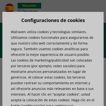
Vacantes
Descargas
Wish list de productos
Configuraciones de cookies
Walraven utiliza cookies y tecnologías similares.
Menú
Utilizamos cookies funcionales para asegurarnos de
que nuestro sitio web correctamente y de forma
segura. También usamos cookies analíticas para
Portada
»
productos
»
Sistemas de carriles
»
Accesorios para
ofrecerle la mejor experiencia de usuario posible.
carriles
»
Walraven RapidStrut® Hammerfix G2 (BUP1000)
Las cookies de marketing/publicidad son colocadas
por terceros (por ejemplo, redes sociales) para
mostrarle anuncios personalizados en lugar de
Walraven RapidStrut®
genéricos. Al colocar estas cookies, los terceros
pueden rastrear su comportamiento en internet y
así ofrecerle anuncios más relevantes en base a sus
Hammerfix G2 (BUP1000)
intereses. Al hacer clic en “aceptar cookies”, usted
acepta la colocación de estas cookies. Haga clic en el
para la conexión rápida de Abrazaderas al carril
botón “configuración” para cambiar sus