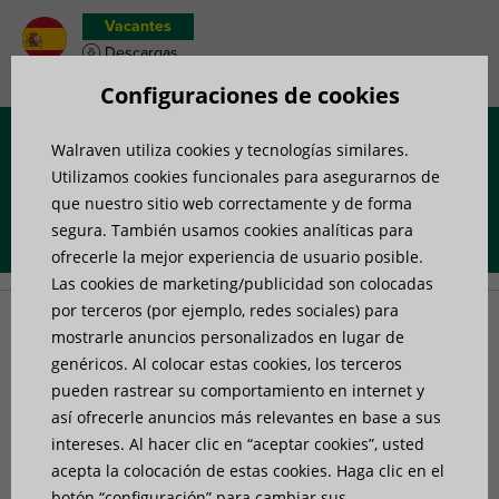
Vacantes
Descargas
Wish list de productos
Configuraciones de cookies
Walraven utiliza cookies y tecnologías similares.
Menú
Utilizamos cookies funcionales para asegurarnos de
que nuestro sitio web correctamente y de forma
segura. También usamos cookies analíticas para
Portada
»
Productos
»
Fijación de tuberías
ofrecerle la mejor experiencia de usuario posible.
Las cookies de marketing/publicidad son colocadas
por terceros (por ejemplo, redes sociales) para
Fijación de tuberías
mostrarle anuncios personalizados en lugar de
genéricos. Al colocar estas cookies, los terceros
pueden rastrear su comportamiento en internet y
así ofrecerle anuncios más relevantes en base a sus
intereses. Al hacer clic en “aceptar cookies”, usted
acepta la colocación de estas cookies. Haga clic en el
botón “configuración” para cambiar sus