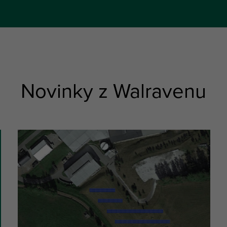
Novinky z Walravenu
slide
6
of
5