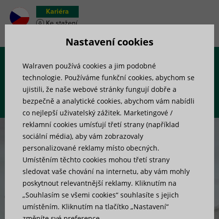
Kariéra
Ke stažení
Soupiska materiálu
Nastavení cookies
Walraven používá cookies a jim podobné
Menu
technologie. Používáme funkční cookies, abychom se
ujistili, že naše webové stránky fungují dobře a
bezpečně a analytické cookies, abychom vám nabídli
co nejlepší uživatelský zážitek. Marketingové /
reklamní cookies umísťují třetí strany (například
sociální média), aby vám zobrazovaly
personalizované reklamy místo obecných.
Umístěním těchto cookies mohou třetí strany
sledovat vaše chování na internetu, aby vám mohly
Chytrý design ověřený
poskytnout relevantnější reklamy. Kliknutím na
„Souhlasím se všemi cookies“ souhlasíte s jejich
profesionály
umístěním. Kliknutím na tlačítko „Nastavení“
změníte své preference.