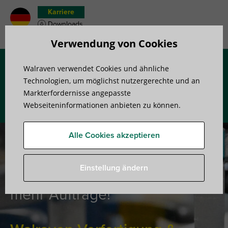
Karriere
Downloads
Merkzettel
Verwendung von Cookies
Walraven verwendet Cookies und ähnliche
Menü
Technologien, um möglichst nutzergerechte und an
Markterfordernisse angepasste
Webseiteninformationen anbieten zu können.
Alle Cookies akzeptieren
Wir schaffen Kapazitäten für
Einstellung ändern
mehr Aufträge!