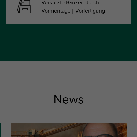
Verkürzte Bauzeit durch
Vormontage | Vorfertigung
News
slide
4