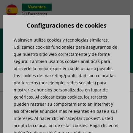
Vacantes
Descargas
Wish list de productos
Configuraciones de cookies
Walraven utiliza cookies y tecnologías similares.
Menú
Utilizamos cookies funcionales para asegurarnos de
que nuestro sitio web correctamente y de forma
segura. También usamos cookies analíticas para
Portada
»
productos
»
Sistemas de carriles
»
Accesorios para
ofrecerle la mejor experiencia de usuario posible.
carriles
»
Walraven RapidStrut® Tuercas soporte con pestañas
Las cookies de marketing/publicidad son colocadas
(BUP1000)
por terceros (por ejemplo, redes sociales) para
mostrarle anuncios personalizados en lugar de
genéricos. Al colocar estas cookies, los terceros
Walraven RapidStrut®
pueden rastrear su comportamiento en internet y
así ofrecerle anuncios más relevantes en base a sus
intereses. Al hacer clic en “aceptar cookies”, usted
Tuercas soporte con
acepta la colocación de estas cookies. Haga clic en el
botón “configuración” para cambiar sus