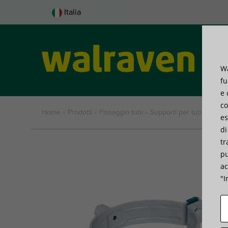
Italia
Wa
Pro
fu
e 
co
Home
»
Prodotti
»
Fissaggio tubi
»
Supporti per tubi
»
Walra
es
di
tr
pu
ac
"I