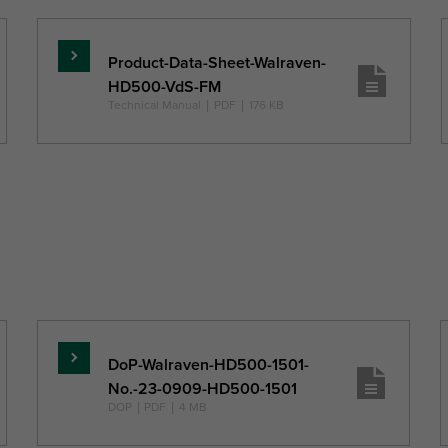
Product-Data-Sheet-Walraven-
Per
HD500-VdS-FM
saperne
Technical Manual
|
PDF
|
176 KB
di
più
DoP-Walraven-HD500-1501-
Per
No.-23-0909-HD500-1501
saperne
DOP
|
PDF
|
4 MB
di
più