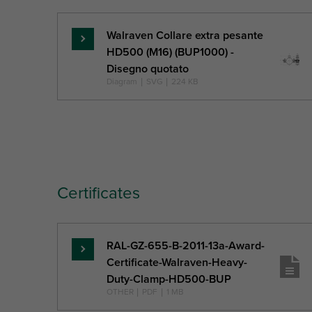
Walraven Collare extra pesante
Per
HD500 (M16) (BUP1000) -
saperne
Disegno quotato
di
Diagram
|
SVG
|
224 KB
più
Certificates
RAL-GZ-655-B-2011-13a-Award-
Per
Certificate-Walraven-Heavy-
saperne
Duty-Clamp-HD500-BUP
di
OTHER
|
PDF
|
1 MB
più