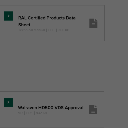
RAL Certified Products Data
Per
Sheet
saperne
Technical Manual
|
PDF
|
360 KB
di
più
Per
Walraven HD500 VDS Approval
saperne
VD
|
PDF
|
932 KB
di
più