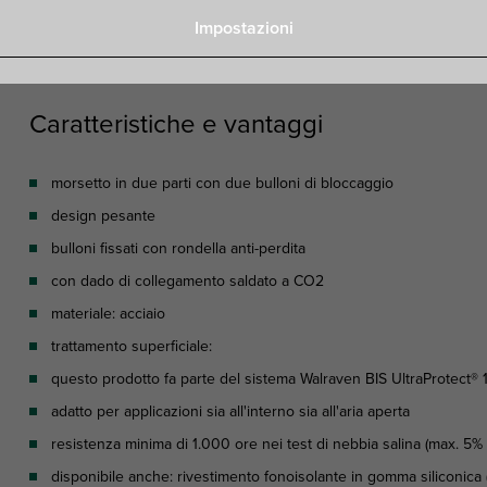
Caratteristiche
Attachments
Certificates
Impostazioni
Caratteristiche e vantaggi
morsetto in due parti con due bulloni di bloccaggio
design pesante
bulloni fissati con rondella anti-perdita
con dado di collegamento saldato a CO2
materiale: acciaio
trattamento superficiale:
questo prodotto fa parte del sistema Walraven BIS UltraProtect®
adatto per applicazioni sia all'interno sia all'aria aperta
resistenza minima di 1.000 ore nei test di nebbia salina (max. 5
disponibile anche: rivestimento fonoisolante in gomma siliconica (