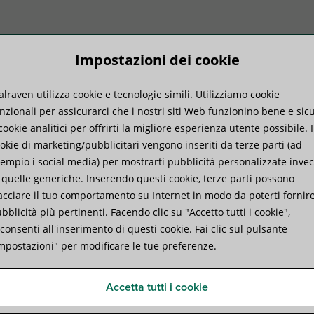
Impostazioni dei cookie
lraven utilizza cookie e tecnologie simili. Utilizziamo cookie
dotti
Know-how
Servizi
nzionali per assicurarci che i nostri siti Web funzionino bene e sicu
cookie analitici per offrirti la migliore esperienza utente possibile. I
okie di marketing/pubblicitari vengono inseriti da terze parti (ad
ven Collare extra pesante HD500 (M16) (BUP1000)
empio i social media) per mostrarti pubblicità personalizzate inve
 quelle generiche. Inserendo questi cookie, terze parti possono
acciare il tuo comportamento su Internet in modo da poterti fornir
Walraven Collare extra pe
bblicità più pertinenti. Facendo clic su "Accetto tutti i cookie",
consenti all'inserimento di questi cookie. Fai clic sul pulsante
(BUP1000)
mpostazioni" per modificare le tue preferenze.
per tubi di acciaio
Accetta tutti i cookie