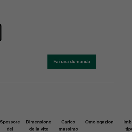
Fai una domanda
Spessore
Dimensione
Carico
Omologazioni
Imb.
del
della vite
massimo
tip