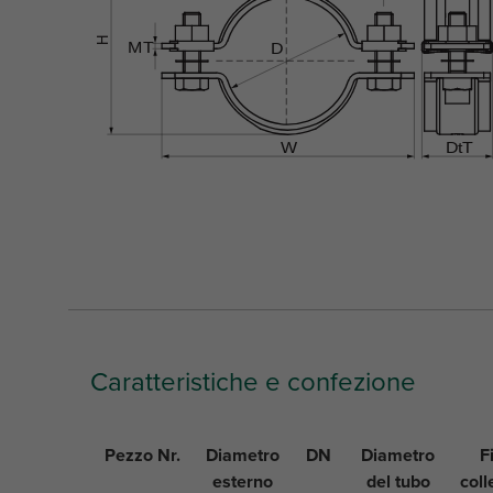
Caratteristiche e confezione
Pezzo Nr.
Diametro
DN
Diametro
F
esterno
del tubo
col