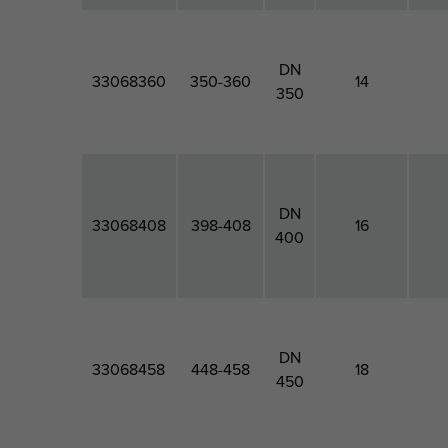
DN
33068360
350-360
14
350
DN
33068408
398-408
16
400
DN
33068458
448-458
18
450