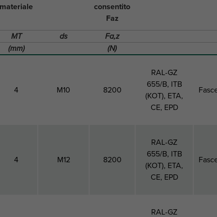
materiale
consentito
Faz
MT
ds
Fa,z
(mm)
(N)
RAL-GZ
655/B, ITB
4
M10
8200
Fasce
(KOT), ETA,
CE, EPD
RAL-GZ
655/B, ITB
4
M12
8200
Fasce
(KOT), ETA,
CE, EPD
RAL-GZ