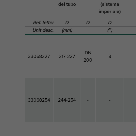
del tubo
(sistema
imperiale)
Ref. letter
D
D
D
Unit desc.
(mm)
(″)
DN
33068227
217-227
8
200
33068254
244-254
-
-