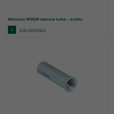
Walraven WDI2R úderová kotva – krátka
Viac informácií