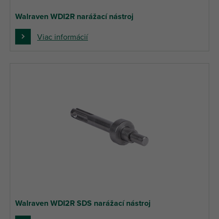
Walraven WDI2R narážací nástroj
Viac informácií
Walraven WDI2R SDS narážací nástroj