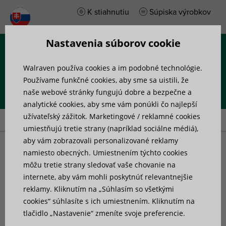
K stiahnutiu
Súpiska výrobkov
Nastavenia súborov cookie
Menu
Walraven používa cookies a im podobné technológie.
Používame funkčné cookies, aby sme sa uistili, že
naše webové stránky fungujú dobre a bezpečne a
analytické cookies, aby sme vám ponúkli čo najlepší
Úvod
»
Výrobky
»
Kotvy a upevňovacie prvky
»
Kotvy
užívateľský zážitok. Marketingové / reklamné cookies
umiestňujú tretie strany (napríklad sociálne médiá),
aby vám zobrazovali personalizované reklamy
Kotvy
namiesto obecných. Umiestnením týchto cookies
môžu tretie strany sledovať vaše chovanie na
internete, aby vám mohli poskytnúť relevantnejšie
Naše kotvy pre vysoké zaťaženie predstavujú širokú škálu
reklamy. Kliknutím na „Súhlasím so všetkými
mechanických a chemických kotiev schválených ETA,
cookies“ súhlasíte s ich umiestnením. Kliknutím na
doplnenú o špecializovaný softvér na výpočet kotiev a
tlačidlo „Nastavenie“ zmeníte svoje preferencie.
technické poradenstvo Walraven na vyžiadanie. Naše