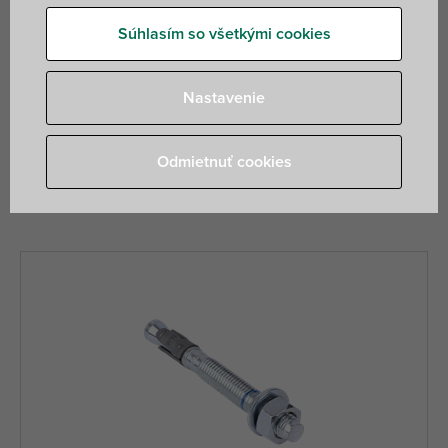
produkty pokrývajú široké spektrum aplikácií
v popraskanom i neporušenom betóne, murive a
Súhlasím so všetkými cookies
seizmických prostrediach, ponúkajú vynikajúci výkon, sú
ľahko použiteľné a predovšetkým bezpečné.
Nastavenie
Odmietnuť cookies
40 nájdených produktov
Filter