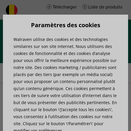
Télécharger
Liste de produits
Paramètres des cookies
Menu
Walraven utilise des cookies et des technologies
similaires sur son site internet. Nous utilisons des
cookies de fonctionnalité et des cookies d’analyse
pour vous offrir la meilleure expérience possible sur
Accueil
»
Produits
»
Fixation de tuyaux
»
Colliers de serrage
»
notre site. Des cookies marketing / publicitaires sont
Attaches oméga en PVC
placés par des tiers (par exemple un média social)
pour vous proposer un contenu personnalisé plutôt
qu’un contenu générique. Ces cookies permettent à
Attaches oméga en PVC
ces tiers de suivre votre utilisation d’internet dans le
but de vous présenter des publicités pertinentes. En
pour tubes plastiques
cliquant sur le bouton \'J’accepte tous les cookies\',
vous consentez à l’utilisation des cookies sur notre
site. Cliquez sur le bouton \'Paramétrer\' pour
modifier vos préférences.