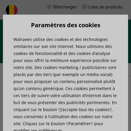
Télécharger
Liste de produits
Paramètres des cookies
Menu
Walraven utilise des cookies et des technologies
similaires sur son site internet. Nous utilisons des
cookies de fonctionnalité et des cookies d’analyse
pour vous offrir la meilleure expérience possible sur
Accueil
»
Produits
»
Solutions toits terrasses
notre site. Des cookies marketing / publicitaires sont
placés par des tiers (par exemple un média social)
pour vous proposer un contenu personnalisé plutôt
Solutions toits terrasses
qu’un contenu générique. Ces cookies permettent à
ces tiers de suivre votre utilisation d’internet dans le
but de vous présenter des publicités pertinentes. En
Notre sélection de solutions d’installation sur toiture
cliquant sur le bouton \'J’accepte tous les cookies\',
comprend tout ce dont vous avez besoin pour soutenir les
vous consentez à l’utilisation des cookies sur notre
installations mécaniques et électriques, des petits
site. Cliquez sur le bouton \'Paramétrer\' pour
climatiseurs aux tuyaux, chemins de câbles, conduits et
modifier vos préférences.