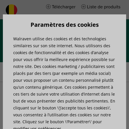
Télécharger
Liste de produits
Paramètres des cookies
Menu
Walraven utilise des cookies et des technologies
similaires sur son site internet. Nous utilisons des
cookies de fonctionnalité et des cookies d’analyse
pour vous offrir la meilleure expérience possible sur
Accueil
»
Produits
»
Solutions toits terrasses
»
Accessoires pour
notre site. Des cookies marketing / publicitaires sont
toiture
placés par des tiers (par exemple un média social)
pour vous proposer un contenu personnalisé plutôt
qu’un contenu générique. Ces cookies permettent à
Accessoires pour toiture
ces tiers de suivre votre utilisation d’internet dans le
but de vous présenter des publicités pertinentes. En
cliquant sur le bouton \'J’accepte tous les cookies\',
vous consentez à l’utilisation des cookies sur notre
site. Cliquez sur le bouton \'Paramétrer\' pour
8 articles trouvés
Filtrer
modifier vos préférences.