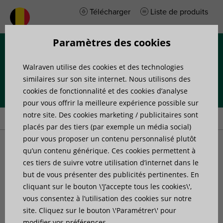
Télécharger
Liste de produits
Paramètres des cookies
Menu
Walraven utilise des cookies et des technologies
similaires sur son site internet. Nous utilisons des
cookies de fonctionnalité et des cookies d’analyse
pour vous offrir la meilleure expérience possible sur
Accueil
»
Produits
»
Systèmes de rails
notre site. Des cookies marketing / publicitaires sont
placés par des tiers (par exemple un média social)
pour vous proposer un contenu personnalisé plutôt
Systèmes de rails
qu’un contenu générique. Ces cookies permettent à
ces tiers de suivre votre utilisation d’internet dans le
but de vous présenter des publicités pertinentes. En
Nous proposons trois systèmes de rails innovants avec des
cliquant sur le bouton \'J’accepte tous les cookies\',
accessoires à fixation rapide qui vous permettent de
vous consentez à l’utilisation des cookies sur notre
gagner jusqu’à 40 % de temps de fixation sur site.
site. Cliquez sur le bouton \'Paramétrer\' pour
RapidRail est notre système léger, idéal pour l’installation
modifier vos préférences.