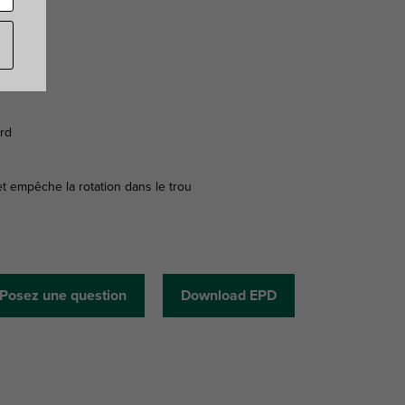
ard
t empêche la rotation dans le trou
Posez une question
Download EPD