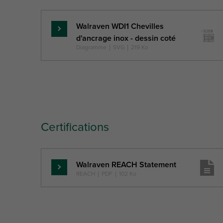
Walraven WDI1 Chevilles
En
d'ancrage inox - dessin coté
savoir
Diagramme
|
SVG
|
219 Ko
plus
Certifications
Walraven REACH Statement
En
REACH
|
PDF
|
102 Ko
savoir
plus