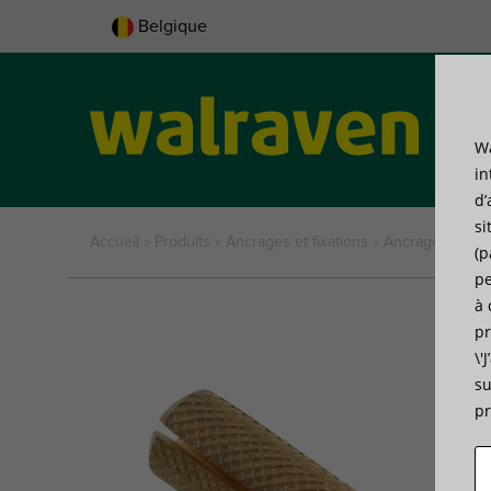
Belgique
Wa
Pro
in
d’
si
Accueil
»
Produits
»
Ancrages et fixations
»
Ancrages
»
Chev
(p
pe
à 
pr
\'
su
pr