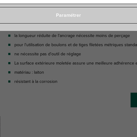
Paramétrer
Caractéristiques
la longueur réduite de l'ancrage nécessite moins de perçage
pour l'utilisation de boulons et de tiges filetées métriques stand
ne nécessite pas d'outil de réglage
La surface extérieure moletée assure une meilleure adhérence e
matériau : laiton
résistant à la corrosion