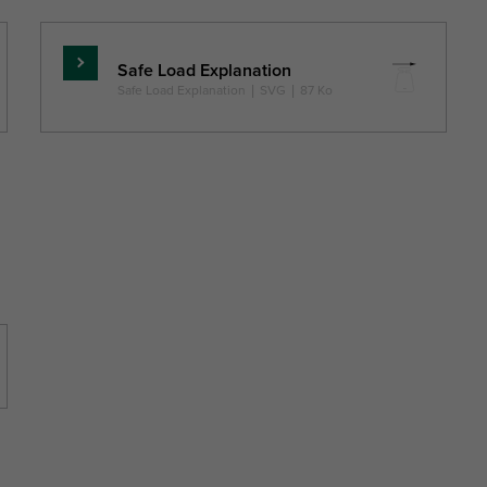
Safe Load Explanation
En
Safe Load Explanation
|
SVG
|
87 Ko
savoir
plus