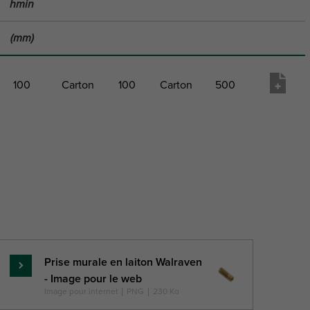
hmin
(mm)
100
Carton
100
Carton
500
eur
Paquet
Paquet
Paquet
Paquet
Liste
ale
1 Type
1 Qté
2 Type
2 Qté
de
matériel
rat
n
Prise murale en laiton Walraven
En
- Image pour le web
savoir
Image pour internet
|
PNG
|
230 Ko
)
plus