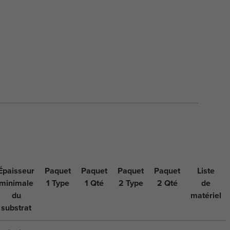
Épaisseur
Paquet
Paquet
Paquet
Paquet
Liste
minimale
1 Type
1 Qté
2 Type
2 Qté
de
du
matériel
substrat