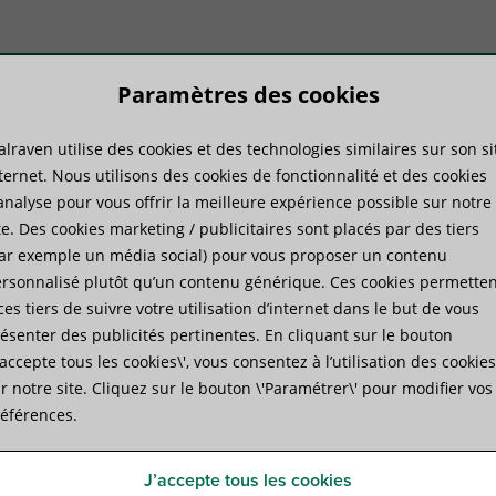
Paramètres des cookies
lraven utilise des cookies et des technologies similaires sur son si
duits
Savoir-faire
Services
ternet. Nous utilisons des cookies de fonctionnalité et des cookies
analyse pour vous offrir la meilleure expérience possible sur notre
te. Des cookies marketing / publicitaires sont placés par des tiers
illes en laiton Walraven
ar exemple un média social) pour vous proposer un contenu
rsonnalisé plutôt qu’un contenu générique. Ces cookies permetten
ces tiers de suivre votre utilisation d’internet dans le but de vous
Chevilles en laiton Walrave
ésenter des publicités pertinentes. En cliquant sur le bouton
J’accepte tous les cookies\', vous consentez à l’utilisation des cookies
Ancrage à expansion en laiton standard
r notre site. Cliquez sur le bouton \'Paramétrer\' pour modifier vos
éférences.
Spécifications
Fichiers joints
Certifications
P
J’accepte tous les cookies