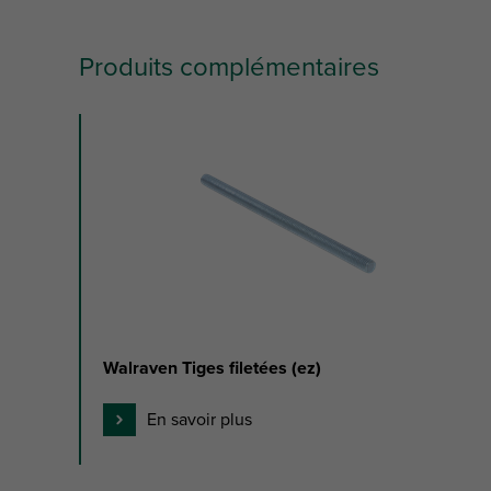
Produits complémentaires
slide
1
of
1
Walraven Tiges filetées (ez)
En savoir plus