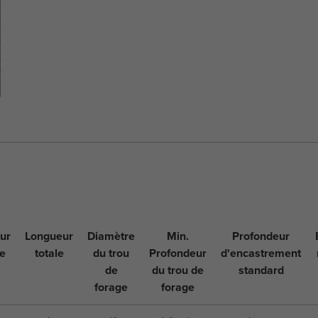
ur
Longueur
Diamètre
Min.
Profondeur
le
totale
du trou
Profondeur
d'encastrement
de
du trou de
standard
forage
forage