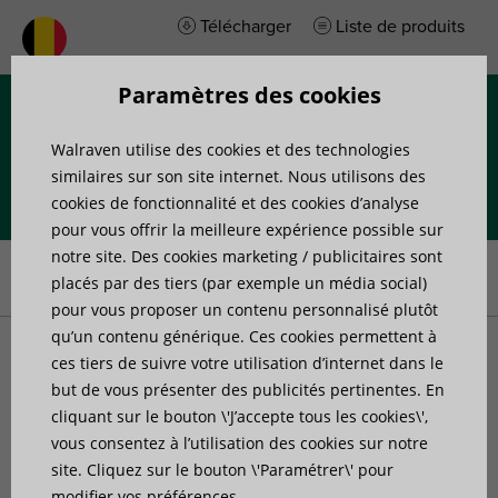
Télécharger
Liste de produits
Paramètres des cookies
Menu
Walraven utilise des cookies et des technologies
similaires sur son site internet. Nous utilisons des
cookies de fonctionnalité et des cookies d’analyse
pour vous offrir la meilleure expérience possible sur
Accueil
»
Produits
»
Sanitaire et plomberie
»
Siphons
»
McAlpine
notre site. Des cookies marketing / publicitaires sont
MacValve Siphon à membrane gain de place
placés par des tiers (par exemple un média social)
pour vous proposer un contenu personnalisé plutôt
qu’un contenu générique. Ces cookies permettent à
McAlpine MacValve
ces tiers de suivre votre utilisation d’internet dans le
but de vous présenter des publicités pertinentes. En
cliquant sur le bouton \'J’accepte tous les cookies\',
Siphon à membrane gain
vous consentez à l’utilisation des cookies sur notre
site. Cliquez sur le bouton \'Paramétrer\' pour
de place
modifier vos préférences.