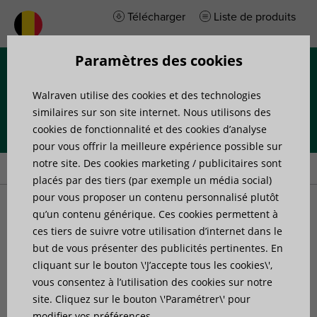
Télécharger
Liste de produits
Paramètres des cookies
Menu
Walraven utilise des cookies et des technologies
similaires sur son site internet. Nous utilisons des
cookies de fonctionnalité et des cookies d’analyse
pour vous offrir la meilleure expérience possible sur
Accueil
»
Produits
»
Protection incendie
»
Accessoires coupe-feu
notre site. Des cookies marketing / publicitaires sont
placés par des tiers (par exemple un média social)
pour vous proposer un contenu personnalisé plutôt
Accessoires coupe-feu
qu’un contenu générique. Ces cookies permettent à
ces tiers de suivre votre utilisation d’internet dans le
but de vous présenter des publicités pertinentes. En
cliquant sur le bouton \'J’accepte tous les cookies\',
vous consentez à l’utilisation des cookies sur notre
2 articles trouvés
Filtrer
site. Cliquez sur le bouton \'Paramétrer\' pour
modifier vos préférences.