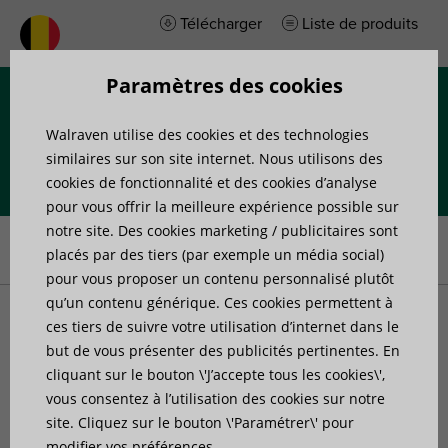
Télécharger
Liste de produits
Paramètres des cookies
Menu
Walraven utilise des cookies et des technologies
similaires sur son site internet. Nous utilisons des
cookies de fonctionnalité et des cookies d’analyse
pour vous offrir la meilleure expérience possible sur
Accueil
»
Produits
»
Accessoires de fixation
»
Radiator Mounting
notre site. Des cookies marketing / publicitaires sont
Supports
»
Support inférieur de radiateur Walraven
placés par des tiers (par exemple un média social)
pour vous proposer un contenu personnalisé plutôt
qu’un contenu générique. Ces cookies permettent à
Support inférieur de
ces tiers de suivre votre utilisation d’internet dans le
but de vous présenter des publicités pertinentes. En
cliquant sur le bouton \'J’accepte tous les cookies\',
radiateur Walraven
vous consentez à l’utilisation des cookies sur notre
site. Cliquez sur le bouton \'Paramétrer\' pour
Support en forme de L spécialement conçu pour
modifier vos préférences.