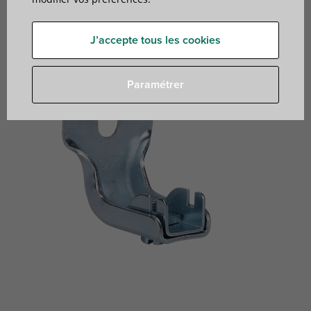
le support inférieur d’un radiateur
J’accepte tous les cookies
Paramétrer