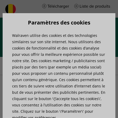
Télécharger
Liste de produits
Paramètres des cookies
Menu
Walraven utilise des cookies et des technologies
similaires sur son site internet. Nous utilisons des
cookies de fonctionnalité et des cookies d’analyse
pour vous offrir la meilleure expérience possible sur
Accueil
»
Produits
»
Fixation de tuyaux
»
Clips pour chauffage au
notre site. Des cookies marketing / publicitaires sont
sol
»
Walraven Attaches de sol métalliques
placés par des tiers (par exemple un média social)
pour vous proposer un contenu personnalisé plutôt
qu’un contenu générique. Ces cookies permettent à
Walraven Attaches de sol
ces tiers de suivre votre utilisation d’internet dans le
but de vous présenter des publicités pertinentes. En
cliquant sur le bouton \'J’accepte tous les cookies\',
métalliques
vous consentez à l’utilisation des cookies sur notre
site. Cliquez sur le bouton \'Paramétrer\' pour
pour tuyau de sol
modifier vos préférences.