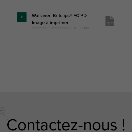
W
DtT
(mm)
(mm)
Walraven Britclips® FC PD -
En
Image à imprimer
savoir
Image pour impression
|
TIF
|
2 Mo
plus
Contactez-nous !