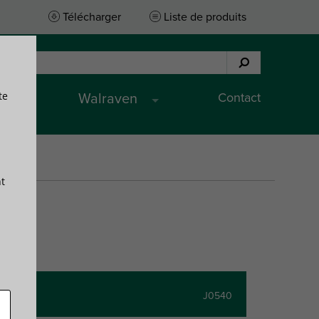
Télécharger
Liste de produits
te
Contact
Walraven
t
J0540