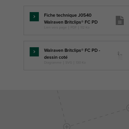
Lettre référence
fs
H
Description
(mm)
(mm)
Fiche technique J0540
unité
En
Walraven Britclips® FC PD
savoir
Lien vers page
|
PDF
|
112 Ko
plus
Walraven Britclips® FC PD -
En
dessin coté
savoir
Diagramme
|
SVG
|
130 Ko
plus