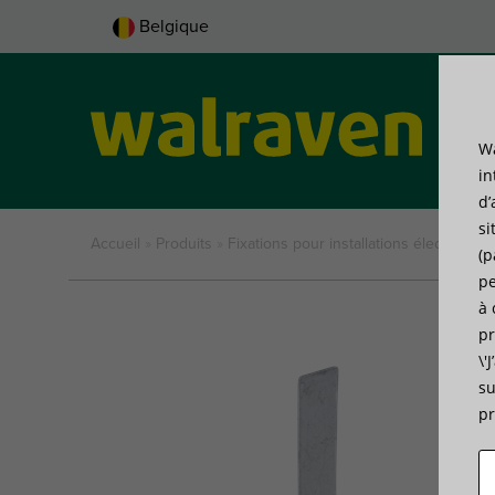
Belgique
Wa
Pro
in
d’
si
Accueil
»
Produits
»
Fixations pour installations électriques
(p
pe
à 
pr
\'
su
pr