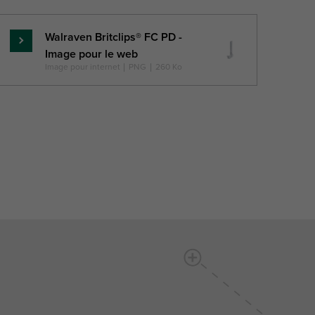
Walraven Britclips® FC PD -
En
Image pour le web
savoir
Image pour internet
|
PNG
|
260 Ko
plus