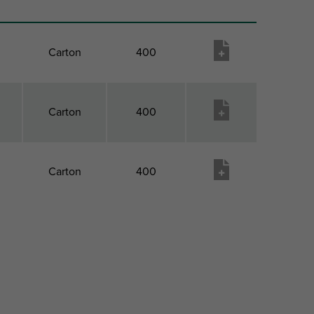
Carton
400
Carton
400
Carton
400
 1
Paquet 2
Paquet 2
Liste
Type
Qté
de
matériel