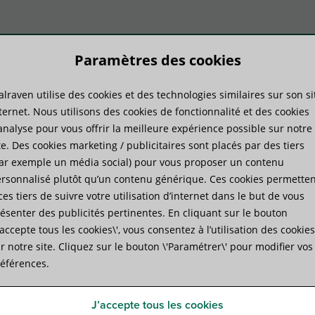
Paramètres des cookies
lraven utilise des cookies et des technologies similaires sur son si
duits
Savoir-faire
Services
ternet. Nous utilisons des cookies de fonctionnalité et des cookies
analyse pour vous offrir la meilleure expérience possible sur notre
te. Des cookies marketing / publicitaires sont placés par des tiers
»
Clips poutrelles métalliques
»
Walraven Britclips® FC PD
ar exemple un média social) pour vous proposer un contenu
rsonnalisé plutôt qu’un contenu générique. Ces cookies permetten
ces tiers de suivre votre utilisation d’internet dans le but de vous
Walraven Britclips® FC PD
ésenter des publicités pertinentes. En cliquant sur le bouton
J’accepte tous les cookies\', vous consentez à l’utilisation des cookies
fixation sur poutrelle métallique
r notre site. Cliquez sur le bouton \'Paramétrer\' pour modifier vos
éférences.
Spécifications
Fichiers joints
J’accepte tous les cookies