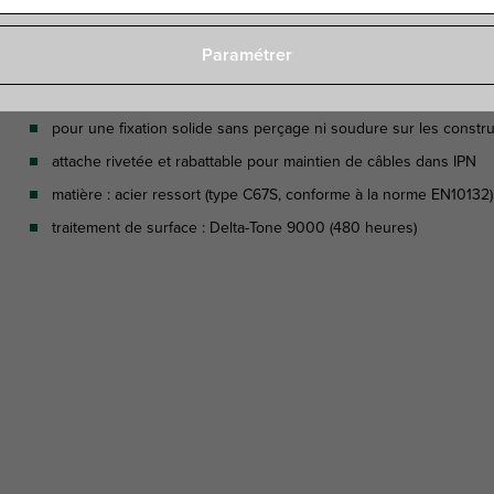
Paramétrer
Caractéristiques
pour une fixation solide sans perçage ni soudure sur les construc
attache rivetée et rabattable pour maintien de câbles dans IPN
matière : acier ressort (type C67S, conforme à la norme EN10132)
traitement de surface : Delta-Tone 9000 (480 heures)