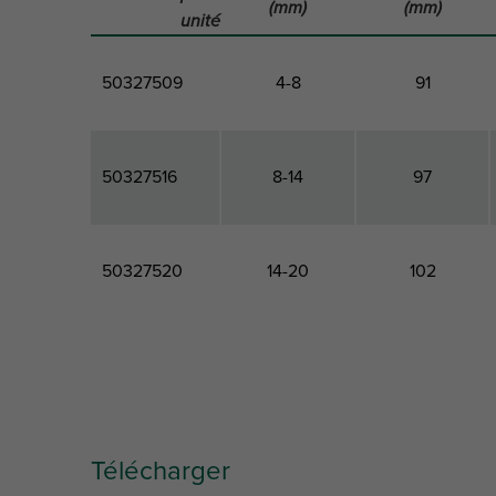
(mm)
(mm)
unité
50327509
4-8
91
50327516
8-14
97
50327520
14-20
102
Code produit
For flange
Hauteur
size
totale
Télécharger