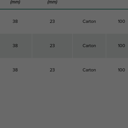
(mm)
(mm)
38
23
Carton
100
38
23
Carton
100
38
23
Carton
100
Largeur
Profondeur
Paquet 1
Paquet
totale
totale
Type
Qté