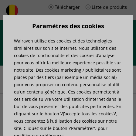
Télécharger
Liste de produits
Paramètres des cookies
Menu
Walraven utilise des cookies et des technologies
similaires sur son site internet. Nous utilisons des
cookies de fonctionnalité et des cookies d’analyse
pour vous offrir la meilleure expérience possible sur
Accueil
»
Produits
»
Fixation de tuyaux
»
Produits pour systèmes
notre site. Des cookies marketing / publicitaires sont
d'évacuation des eaux pluviales
»
Walraven Colliers à charnières
placés par des tiers (par exemple un média social)
400 carré (BUP1000)
pour vous proposer un contenu personnalisé plutôt
qu’un contenu générique. Ces cookies permettent à
ces tiers de suivre votre utilisation d’internet dans le
Walraven Colliers à
but de vous présenter des publicités pertinentes. En
cliquant sur le bouton \'J’accepte tous les cookies\',
vous consentez à l’utilisation des cookies sur notre
charnières 400 carré
site. Cliquez sur le bouton \'Paramétrer\' pour
modifier vos préférences.