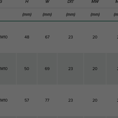
G
H
W
DtT
MW
(mm)
(mm)
(mm)
(mm)
(
/M10
48
67
23
20
/M10
50
69
23
20
/M10
57
77
23
20