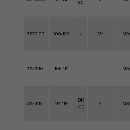
80
31179100
100-106
-
3½
M8
31179110
106-112
-
-
M8
DN
31179115
114-119
4
M8
100