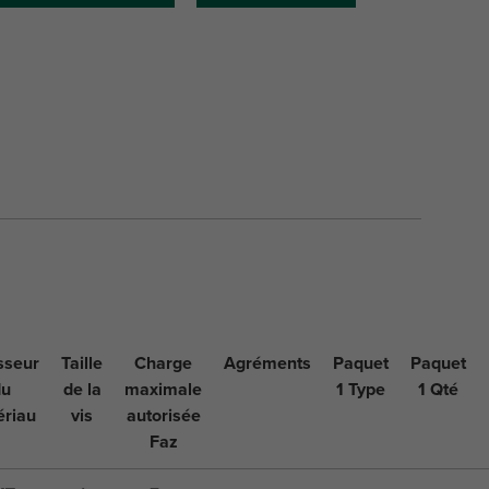
sseur
Taille
Charge
Agréments
Paquet
Paquet
du
de la
maximale
1 Type
1 Qté
ériau
vis
autorisée
Faz