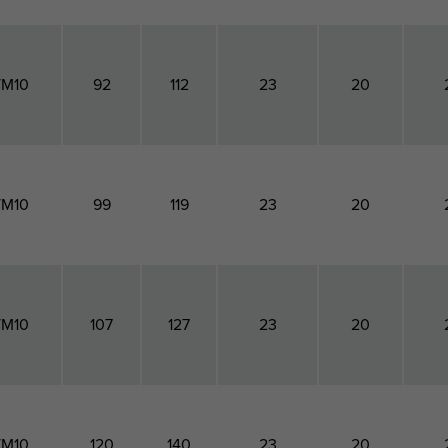
/M10
92
112
23
20
/M10
99
119
23
20
/M10
107
127
23
20
/M10
120
140
23
20