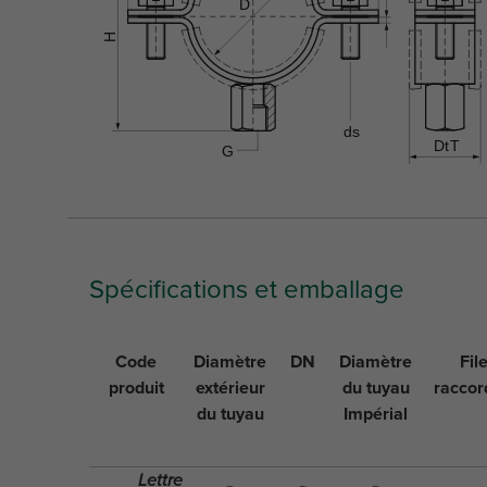
Spécifications et emballage
Code
Diamètre
DN
Diamètre
Fil
produit
extérieur
du tuyau
racco
du tuyau
Impérial
Lettre