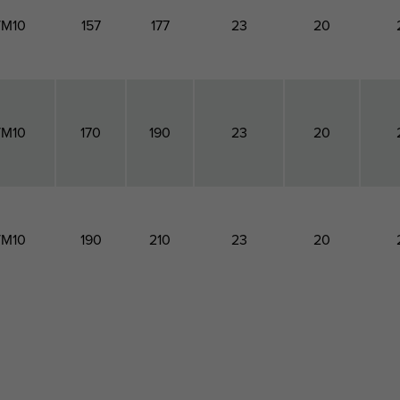
/M10
157
177
23
20
/M10
170
190
23
20
/M10
190
210
23
20
 de
Hauteur
Largeur
Profondeur
Matériau
Epais
ement
totale
totale
totale
Largeur
du