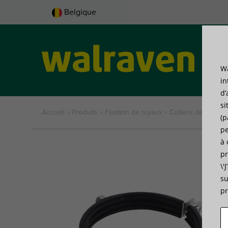
Belgique
Wa
Pro
in
d’
si
Accueil
»
Produits
»
Fixation de tuyaux
»
Colliers de serrag
(p
pe
à 
pr
\'
su
pr