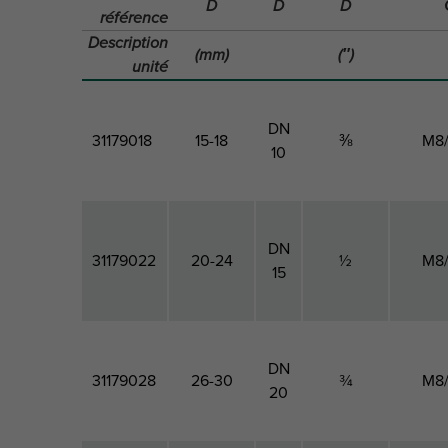
D
D
D
référence
Description
(mm)
(″)
unité
DN
31179018
15-18
⅜
M8
10
DN
31179022
20-24
½
M8
15
DN
31179028
26-30
¾
M8
20