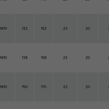
/M10
132
152
23
20
/M10
138
158
23
20
/M10
150
170
23
20