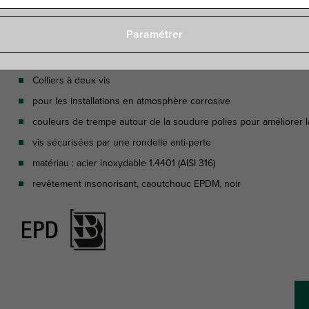
Paramétrer
Caractéristiques
Colliers à deux vis
pour les installations en atmosphère corrosive
couleurs de trempe autour de la soudure polies pour améliorer la
vis sécurisées par une rondelle anti-perte
matériau : acier inoxydable 1.4401 (AISI 316)
revêtement insonorisant, caoutchouc EPDM, noir