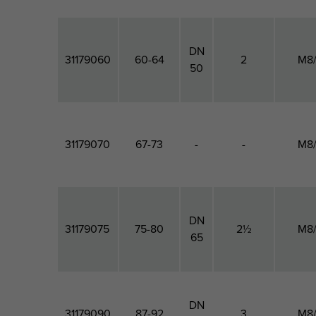
DN
31179060
60-64
2
M8
50
31179070
67-73
-
-
M8
DN
31179075
75-80
2½
M8
65
DN
31179090
87-92
3
M8