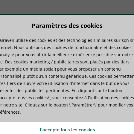
Paramètres des cookies
lraven utilise des cookies et des technologies similaires sur son si
duits
Savoir-faire
Services
ternet. Nous utilisons des cookies de fonctionnalité et des cookies
analyse pour vous offrir la meilleure expérience possible sur notre
te. Des cookies marketing / publicitaires sont placés par des tiers
e
»
Walraven Colliers inox avec isogaine (M8/10)
ar exemple un média social) pour vous proposer un contenu
rsonnalisé plutôt qu’un contenu générique. Ces cookies permetten
ces tiers de suivre votre utilisation d’internet dans le but de vous
Walraven Colliers inox avec
ésenter des publicités pertinentes. En cliquant sur le bouton
J’accepte tous les cookies\', vous consentez à l’utilisation des cookies
pour les tuyaux en acier inoxydable et en plastique
r notre site. Cliquez sur le bouton \'Paramétrer\' pour modifier vos
éférences.
Spécifications
Fichiers joints
J’accepte tous les cookies