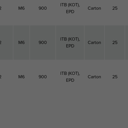
ITB (KOT),
2
M6
900
Carton
25
EPD
ITB (KOT),
2
M6
900
Carton
25
EPD
ITB (KOT),
2
M6
900
Carton
25
EPD
seur
Taille
Charge
Agréments
Paquet
Paquet
P
de la
maximale
1 Type
1 Qté
2