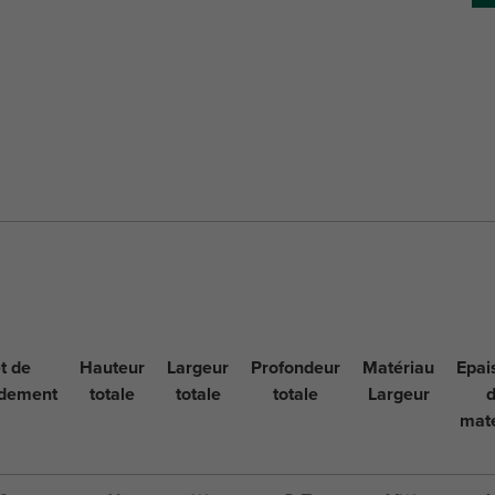
et de
Hauteur
Largeur
Profondeur
Matériau
Epai
rdement
totale
totale
totale
Largeur
mat