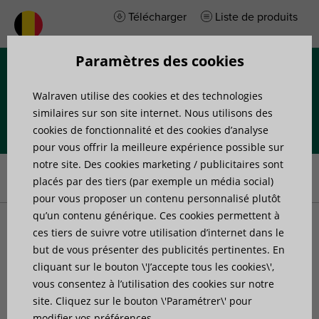
Télécharger
Liste de produits
Paramètres des cookies
Menu
Walraven utilise des cookies et des technologies
similaires sur son site internet. Nous utilisons des
cookies de fonctionnalité et des cookies d’analyse
pour vous offrir la meilleure expérience possible sur
Accueil
»
Produits
»
Fixation de tuyaux
»
Colliers de serrage
»
notre site. Des cookies marketing / publicitaires sont
Walraven Colliers lourds inox avec isogaine (M12, M16)
placés par des tiers (par exemple un média social)
pour vous proposer un contenu personnalisé plutôt
qu’un contenu générique. Ces cookies permettent à
Walraven Colliers lourds
ces tiers de suivre votre utilisation d’internet dans le
but de vous présenter des publicités pertinentes. En
cliquant sur le bouton \'J’accepte tous les cookies\',
inox avec isogaine (M12,
vous consentez à l’utilisation des cookies sur notre
site. Cliquez sur le bouton \'Paramétrer\' pour
M16)
modifier vos préférences.