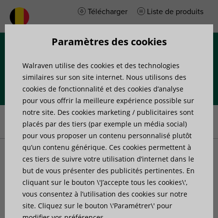
Télécharger
Liste de produits
Paramètres des cookies
Menu
Walraven utilise des cookies et des technologies
similaires sur son site internet. Nous utilisons des
cookies de fonctionnalité et des cookies d’analyse
pour vous offrir la meilleure expérience possible sur
Accueil
»
Produits
»
Systèmes de rails
»
Console murale
»
notre site. Des cookies marketing / publicitaires sont
Walraven Consoles murales strut avec renfort (gac)
placés par des tiers (par exemple un média social)
pour vous proposer un contenu personnalisé plutôt
qu’un contenu générique. Ces cookies permettent à
Walraven Consoles
ces tiers de suivre votre utilisation d’internet dans le
but de vous présenter des publicités pertinentes. En
cliquant sur le bouton \'J’accepte tous les cookies\',
murales strut avec renfort
vous consentez à l’utilisation des cookies sur notre
site. Cliquez sur le bouton \'Paramétrer\' pour
(gac)
modifier vos préférences.