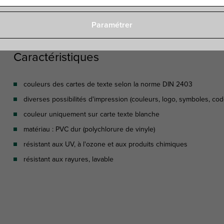
Spécifications
Fichiers joints
Produits complément
Paramétrer
Caractéristiques
couleurs des cartes de texte selon la norme DIN 2403
diverses possibilités d'impression (couleurs, logo, symboles, code
couleur uniquement sur carte texte blanche
matériau : PVC dur (polychlorure de vinyle)
résistant aux UV, à l'ozone et aux produits chimiques
résistant aux rayures, lavable