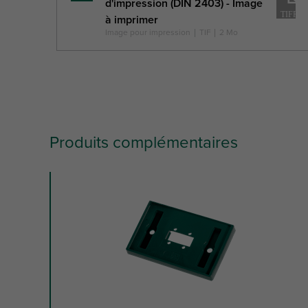
d'impression (DIN 2403) - Image
savoir
à imprimer
plus
Image pour impression
|
TIF
|
2 Mo
Produits complémentaires
slide
1
to
3
of
3