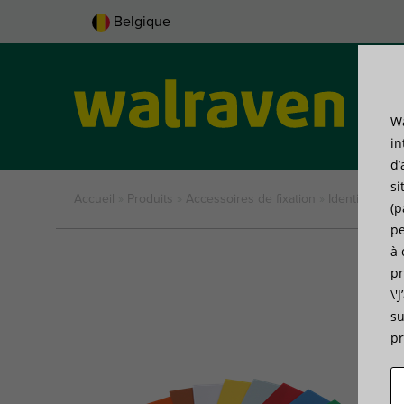
Belgique
Wa
Pro
in
d’
si
Accueil
»
Produits
»
Accessoires de fixation
»
Identification
(p
pe
à 
pr
\'
su
pr