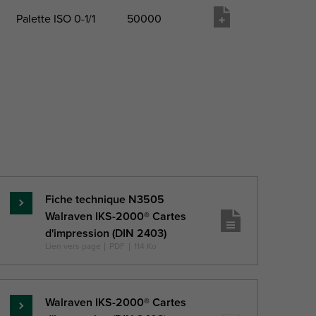
Palette ISO 0-1/1
50000
é
Paquet 2 Type
Paquet 2 Qté
Liste
de matériel
Fiche technique N3505
En
Walraven IKS-2000® Cartes
savoir
d'impression (DIN 2403)
plus
Lien vers page
|
PDF
|
114 Ko
Walraven IKS-2000® Cartes
En