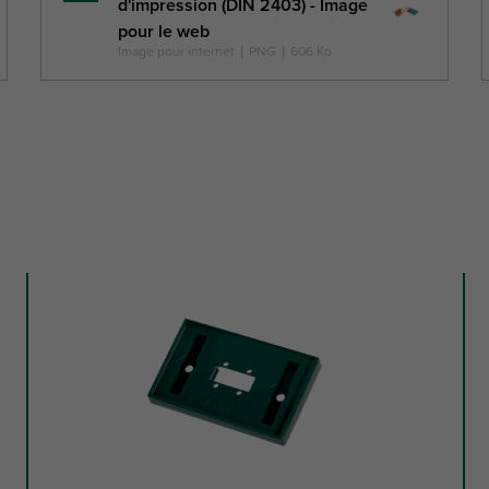
d'impression (DIN 2403) - Image
savoir
pour le web
plus
Image pour internet
|
PNG
|
606 Ko