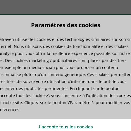
Paramètres des cookies
lraven utilise des cookies et des technologies similaires sur son si
duits
Savoir-faire
Services
ternet. Nous utilisons des cookies de fonctionnalité et des cookies
analyse pour vous offrir la meilleure expérience possible sur notre
te. Des cookies marketing / publicitaires sont placés par des tiers
»
Walraven IKS-2000® Cartes d’impression (DIN 2403)
ar exemple un média social) pour vous proposer un contenu
rsonnalisé plutôt qu’un contenu générique. Ces cookies permetten
ces tiers de suivre votre utilisation d’internet dans le but de vous
Walraven IKS-2000® Cartes
ésenter des publicités pertinentes. En cliquant sur le bouton
J’accepte tous les cookies\', vous consentez à l’utilisation des cookies
2403)
r notre site. Cliquez sur le bouton \'Paramétrer\' pour modifier vos
éférences.
pour l'identification des installations
J’accepte tous les cookies