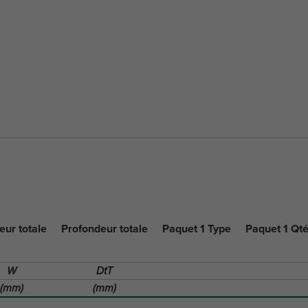
eur totale
Profondeur totale
Paquet 1 Type
Paquet 1 Qt
W
DtT
(mm)
(mm)