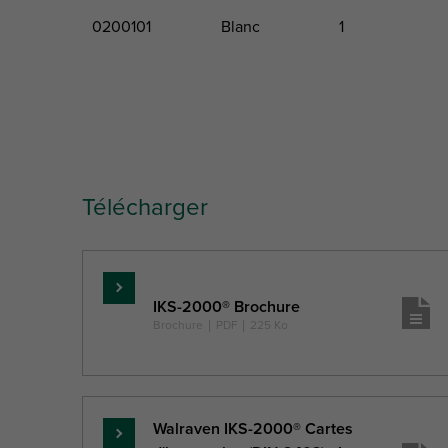
0200101
Blanc
1
Code produit
Couleur
Hauteur totale
Larg
Télécharger
Lettre référence
H
Description unité
(mm)
En
IKS-2000® Brochure
savoir
Brochure
|
PDF
|
225 Ko
plus
Walraven IKS-2000® Cartes
En