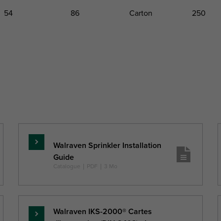
54
86
Carton
250
eur totale
Profondeur totale
Paquet 1 Type
Paquet 1 Qt
W
DtT
(mm)
(mm)
Walraven Sprinkler Installation
En
Guide
savoir
Catalogue
|
PDF
|
3 Mo
plus
Walraven IKS-2000® Cartes
En