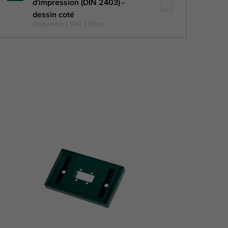
d'impression (DIN 2403) -
savoir
dessin coté
plus
Diagramme
|
SVG
|
88 Ko