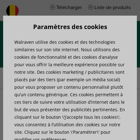
Télécharger
Liste de produits
Paramètres des cookies
Menu
Walraven utilise des cookies et des technologies
similaires sur son site internet. Nous utilisons des
cookies de fonctionnalité et des cookies d’analyse
pour vous offrir la meilleure expérience possible sur
Accueil
»
Produits
»
Systèmes de rails
»
Accessoires de rail
»
notre site. Des cookies marketing / publicitaires sont
Walraven Maxx Écrous Hammerfix
placés par des tiers (par exemple un média social)
pour vous proposer un contenu personnalisé plutôt
qu’un contenu générique. Ces cookies permettent à
Walraven Maxx Écrous
ces tiers de suivre votre utilisation d’internet dans le
but de vous présenter des publicités pertinentes. En
cliquant sur le bouton \'J’accepte tous les cookies\',
Hammerfix
vous consentez à l’utilisation des cookies sur notre
site. Cliquez sur le bouton \'Paramétrer\' pour
fixation sur rail Maxx
modifier vos préférences.