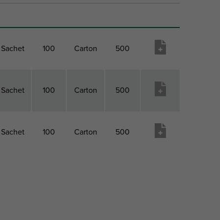
Sachet
100
Carton
500
Sachet
100
Carton
500
Sachet
100
Carton
500
Paquet
Paquet
Paquet
Paquet
Liste
1 Type
1 Qté
2 Type
2 Qté
de