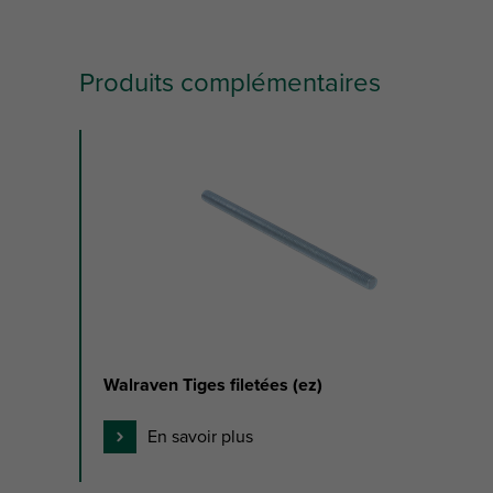
Produits complémentaires
slide
1
to
3
of
3
Walraven Tiges filetées (ez)
En savoir plus