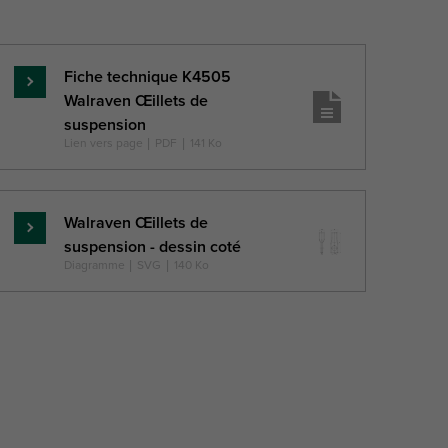
matériel
Fiche technique K4505
En
Walraven Œillets de
savoir
suspension
plus
Lien vers page
|
PDF
|
141 Ko
Walraven Œillets de
En
suspension - dessin coté
savoir
Diagramme
|
SVG
|
140 Ko
plus