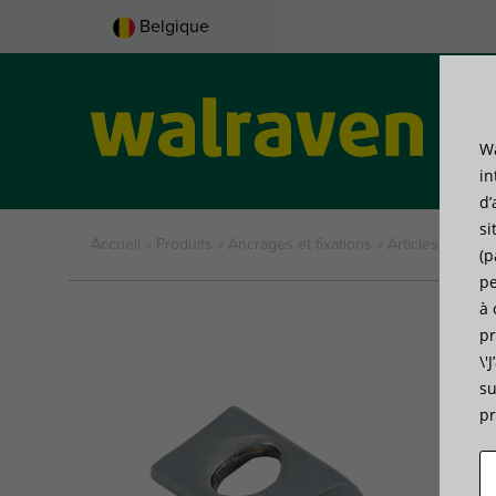
Belgique
Wa
Pro
in
d’
si
Accueil
»
Produits
»
Ancrages et fixations
»
Articles filetés
(p
pe
à 
pr
\'
su
pr