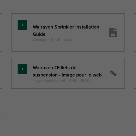
DtT
Dt
FH
Fa,z
Walraven Sprinkler Installation
En
(mm)
(mm)
(mm)
(N)
Guide
savoir
Catalogue
|
PDF
|
3 Mo
plus
Walraven Œillets de
En
suspension - Image pour le web
savoir
Image pour internet
|
PNG
|
190 Ko
plus