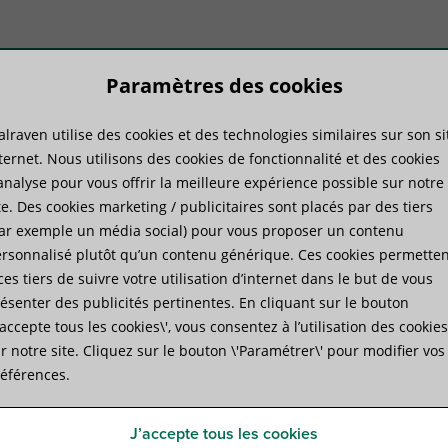
Paramètres des cookies
lraven utilise des cookies et des technologies similaires sur son si
duits
Savoir-faire
Services
ternet. Nous utilisons des cookies de fonctionnalité et des cookies
analyse pour vous offrir la meilleure expérience possible sur notre
te. Des cookies marketing / publicitaires sont placés par des tiers
»
Walraven Œillets de suspension
ar exemple un média social) pour vous proposer un contenu
rsonnalisé plutôt qu’un contenu générique. Ces cookies permetten
ces tiers de suivre votre utilisation d’internet dans le but de vous
Walraven Œillets de suspe
ésenter des publicités pertinentes. En cliquant sur le bouton
J’accepte tous les cookies\', vous consentez à l’utilisation des cookies
pour attaches et suspensions de tiges filetées d'an
r notre site. Cliquez sur le bouton \'Paramétrer\' pour modifier vos
éférences.
Spécifications
Fichiers joints
Produits complément
J’accepte tous les cookies