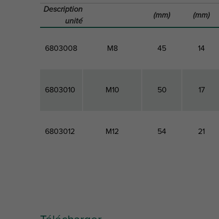
Description
(mm)
(mm)
unité
6803008
M8
45
14
6803010
M10
50
17
6803012
M12
54
21
Code
Filet de
Hauteur
Largeur
produit
raccordement
totale
totale