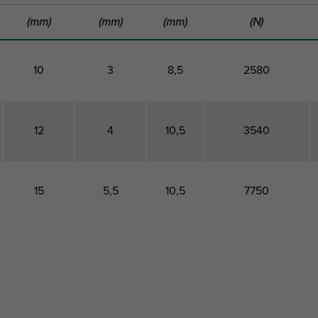
(mm)
(mm)
(mm)
(N)
10
3
8,5
2580
12
4
10,5
3540
15
5,5
10,5
7750
Profondeur
Profondeur
Trou de
Charge maximale
totale
fixation
autorisée Faz