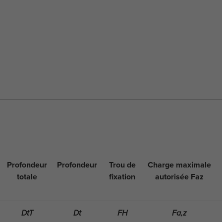
Profondeur
Profondeur
Trou de
Charge maximale
totale
fixation
autorisée Faz
DtT
Dt
FH
Fa,z