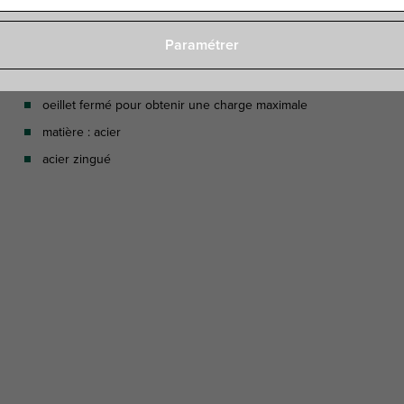
Paramétrer
Caractéristiques
oeillet fermé pour obtenir une charge maximale
matière : acier
acier zingué