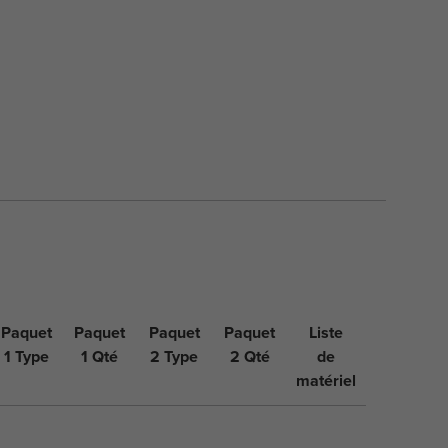
Paquet
Paquet
Paquet
Paquet
Liste
1 Type
1 Qté
2 Type
2 Qté
de
matériel