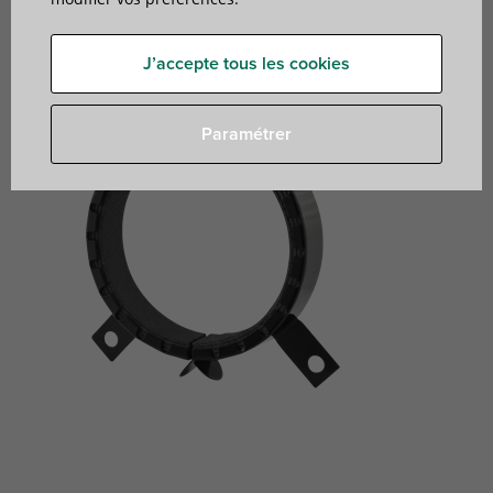
pour les tuyaux en plastique
J’accepte tous les cookies
Paramétrer