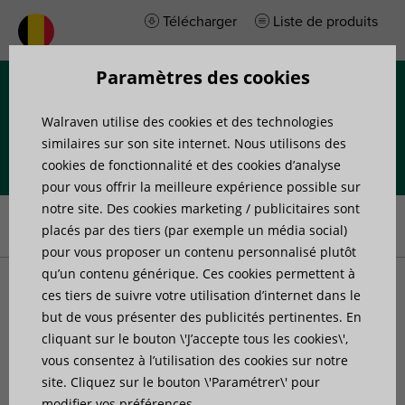
Télécharger
Liste de produits
Paramètres des cookies
Menu
Walraven utilise des cookies et des technologies
similaires sur son site internet. Nous utilisons des
cookies de fonctionnalité et des cookies d’analyse
pour vous offrir la meilleure expérience possible sur
Accueil
»
Produits
»
Protection incendie
»
Colliers et manchons
notre site. Des cookies marketing / publicitaires sont
coupe-feu
»
Walraven Pacifyre® AWM III Colliers coupe-feu
placés par des tiers (par exemple un média social)
pour vous proposer un contenu personnalisé plutôt
qu’un contenu générique. Ces cookies permettent à
Walraven Pacifyre® AWM
ces tiers de suivre votre utilisation d’internet dans le
but de vous présenter des publicités pertinentes. En
cliquant sur le bouton \'J’accepte tous les cookies\',
III Colliers coupe-feu
vous consentez à l’utilisation des cookies sur notre
site. Cliquez sur le bouton \'Paramétrer\' pour
Collier standard avec faible hauteur de collier
modifier vos préférences.