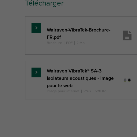
Télécharger
Lettre
H
W
DtT
référence
Walraven-VibraTek-Brochure-
En
Description
FR.pdf
savoir
(mm)
(mm)
(mm)
Brochure
|
PDF
|
2 Mo
unité
plus
Walraven VibraTek® SA-3
En
Isolateurs acoustiques - Image
savoir
pour le web
plus
Image pour internet
|
PNG
|
528 Ko