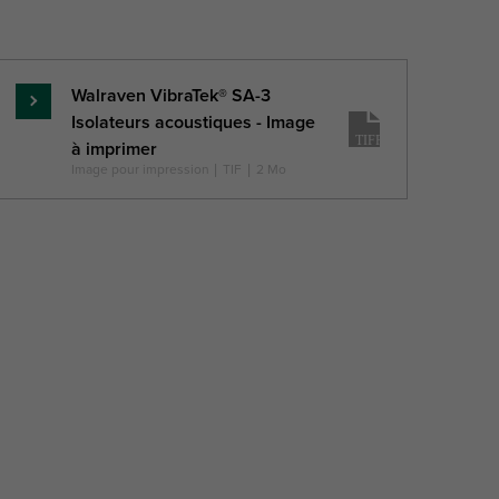
recommandée
maximale
Faz
Walraven VibraTek® SA-3
En
Isolateurs acoustiques - Image
savoir
(N)
(mm)
à imprimer
plus
Image pour impression
|
TIF
|
2 Mo