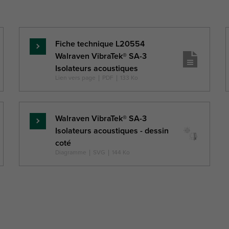
recommandée
Faz
h
h 2
CH
d
Fiche technique L20554
En
Walraven VibraTek® SA-3
savoir
(mm)
(mm)
(mm)
(mm)
(N)
Isolateurs acoustiques
plus
Lien vers page
|
PDF
|
133 Ko
Walraven VibraTek® SA-3
En
Isolateurs acoustiques - dessin
savoir
coté
plus
Diagramme
|
SVG
|
144 Ko