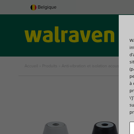
Belgique
Wa
Pro
in
d’
si
Accueil
»
Produits
»
Anti-vibration et isolation acoustique
»
(p
pe
à 
pr
\'
su
pr