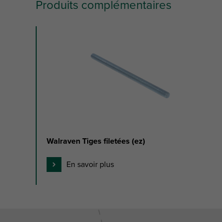
Produits complémentaires
slide
1
to
3
of
3
Walraven Tiges filetées (ez)
En savoir plus