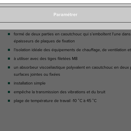
Paramétrer
Caractéristiques
formé de deux parties en caoutchouc qui s'emboîtent l'une dans l
épaisseurs de plaques de fixation
l'isolation idéale des équipements de chauffage, de ventilation et
à utiliser avec des tiges filetées M8
un absorbeur viscoélastique polyvalent en caoutchouc en deux p
surfaces jointes ou fixées
installation simple
empêche la transmission des vibrations et du bruit
plage de température de travail -10 ˚C à 45 ˚C