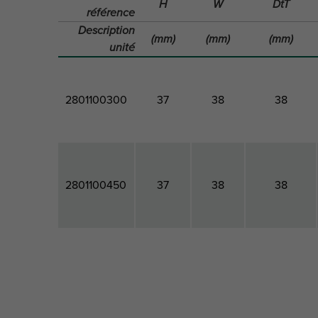
H
W
DtT
référence
Description
(mm)
(mm)
(mm)
unité
2801100300
37
38
38
2801100450
37
38
38
Code
Hauteur
Largeur
Profondeur
Ha
produit
totale
totale
totale