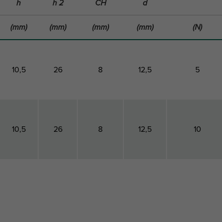
h
h 2
CH
d
(mm)
(mm)
(mm)
(mm)
(N)
10,5
26
8
12,5
5
10,5
26
8
12,5
10
uteur
Hauteur
Trou de
Diamètre
Charge
2
connexion
minimale