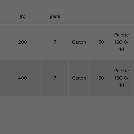
(N)
(mm)
Palette
200
7
Carton
150
ISO 0-
1/1
Palette
400
7
Carton
150
ISO 0-
1/1
Charge
Flèche
Paquet
Paquet
Paquet
Pa
maximale
statique
1 Type
1 Qté
2 Type
2 