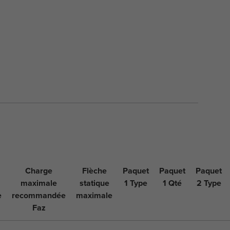
Charge
Flèche
Paquet
Paquet
Paquet
maximale
statique
1 Type
1 Qté
2 Type
e
recommandée
maximale
Faz