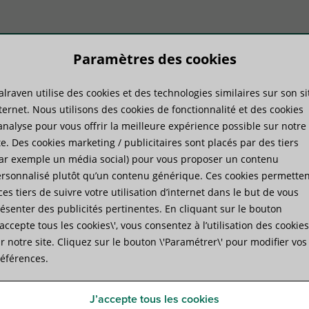
Paramètres des cookies
lraven utilise des cookies et des technologies similaires sur son si
duits
Savoir-faire
Services
ternet. Nous utilisons des cookies de fonctionnalité et des cookies
analyse pour vous offrir la meilleure expérience possible sur notre
te. Des cookies marketing / publicitaires sont placés par des tiers
Isolateurs acoustiques
»
Walraven VibraTek® SA-3 Isolateurs acoustiques
ar exemple un média social) pour vous proposer un contenu
rsonnalisé plutôt qu’un contenu générique. Ces cookies permetten
ces tiers de suivre votre utilisation d’internet dans le but de vous
Walraven VibraTek® SA-3 Is
ésenter des publicités pertinentes. En cliquant sur le bouton
J’accepte tous les cookies\', vous consentez à l’utilisation des cookies
absorbeur silencieux en caoutchouc pour isoler les
r notre site. Cliquez sur le bouton \'Paramétrer\' pour modifier vos
éférences.
Spécifications
Fichiers joints
Produits complément
J’accepte tous les cookies