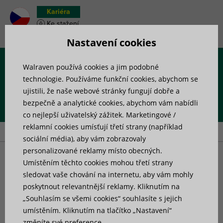
Kariéra
Ke stažení
Soupiska materiálu
Nastavení cookies
Walraven používá cookies a jim podobné
Menu
technologie. Používáme funkční cookies, abychom se
ujistili, že naše webové stránky fungují dobře a
bezpečně a analytické cookies, abychom vám nabídli
Úvod
»
Výrobky
»
Příslušenství pro upevnění
»
Radiator Mounting
co nejlepší uživatelský zážitek. Marketingové /
Supports
reklamní cookies umísťují třetí strany (například
sociální média), aby vám zobrazovaly
personalizované reklamy místo obecných.
Radiator Mounting
Umístěním těchto cookies mohou třetí strany
sledovat vaše chování na internetu, aby vám mohly
poskytnout relevantnější reklamy. Kliknutím na
Supports
„Souhlasím se všemi cookies“ souhlasíte s jejich
umístěním. Kliknutím na tlačítko „Nastavení“
změníte své preference.