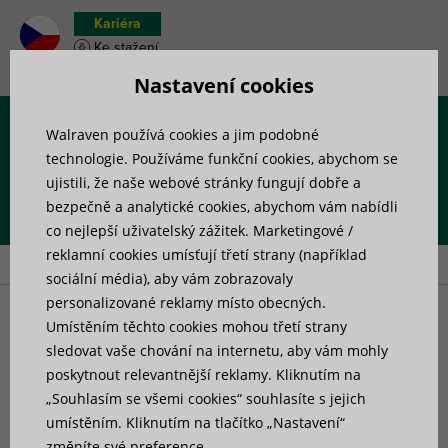
Kariéra
Ke stažení
Soupiska materiálu
Nastavení cookies
Walraven používá cookies a jim podobné
Menu
technologie. Používáme funkční cookies, abychom se
ujistili, že naše webové stránky fungují dobře a
bezpečně a analytické cookies, abychom vám nabídli
Úvod
»
Výrobky
»
Upevnění potrubí
»
Objímky
»
Walraven HD300
co nejlepší uživatelský zážitek. Marketingové /
(M10, M12, M16)
reklamní cookies umísťují třetí strany (například
sociální média), aby vám zobrazovaly
personalizované reklamy místo obecných.
Walraven HD300 (M10,
Umístěním těchto cookies mohou třetí strany
sledovat vaše chování na internetu, aby vám mohly
poskytnout relevantnější reklamy. Kliknutím na
M12, M16)
„Souhlasím se všemi cookies“ souhlasíte s jejich
umístěním. Kliknutím na tlačítko „Nastavení“
změníte své preference.