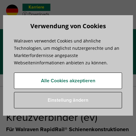
Karriere
Downloads
Merkzettel
Verwendung von Cookies
Walraven verwendet Cookies und ähnliche
Menü
Technologien, um möglichst nutzergerechte und an
Markterfordernisse angepasste
Webseiteninformationen anbieten zu können.
Startseite
»
Produkte
»
Montageschienensysteme
»
Schienenverbinder
»
Walraven RapidRail® Kreuzverbinder (ev)
Alle Cookies akzeptieren
Walraven RapidRail®
Einstellung ändern
Kreuzverbinder (ev)
Für Walraven RapidRail® Schienenkonstruktionen