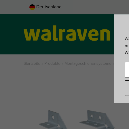
Deutschland
Wa
Pro
nu
We
Startseite
»
Produkte
»
Montageschienensysteme
»
Schien