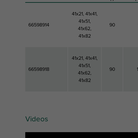
41x21, 41x41,
41x51,
66598914
90
41x62,
41x82
41x21, 41x41,
41x51,
66598918
90
41x62,
41x82
Videos
Produktnummer
Für
Winkel
Gesa
Schienentyp