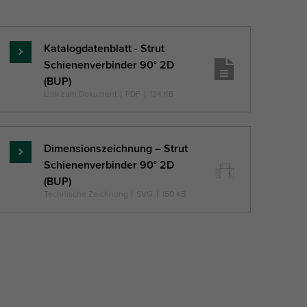
Katalogdatenblatt - Strut
Mehr
Schienenverbinder 90° 2D
...
(BUP)
Link zum Dokument
|
PDF
|
134 KB
Dimensionszeichnung – Strut
Mehr
Schienenverbinder 90° 2D
...
(BUP)
Technische Zeichnung
|
SVG
|
150 KB