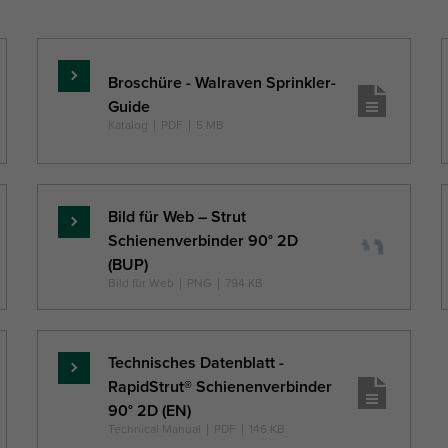
Broschüre - Walraven Sprinkler-
Mehr
Guide
...
Katalog
|
PDF
|
5 MB
Bild für Web – Strut
Mehr
Schienenverbinder 90° 2D
...
(BUP)
Bild für Web
|
PNG
|
794 KB
Technisches Datenblatt -
Mehr
RapidStrut® Schienenverbinder
...
90° 2D (EN)
Technical Manual
|
PDF
|
146 KB