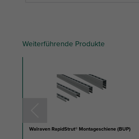
Weiterführende Produkte
slide
1
to
3
of
35
Walraven RapidStrut® Montageschiene (BUP)