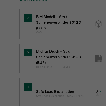
BIM-Modell – Strut
Mehr
Schienenverbinder 90° 2D
...
(BUP)
CAD
Bild für Druck – Strut
Mehr
Schienenverbinder 90° 2D
...
(BUP)
Bild für Druck
|
TIF
|
3 MB
Mehr
Safe Load Explanation
...
Safe Load Explanation
|
SVG
|
109 KB