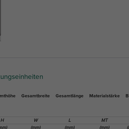
kungseinheiten
mthöhe
Gesamtbreite
Gesamtlänge
Materialstärke
B
H
W
L
MT
mm)
(mm)
(mm)
(mm)