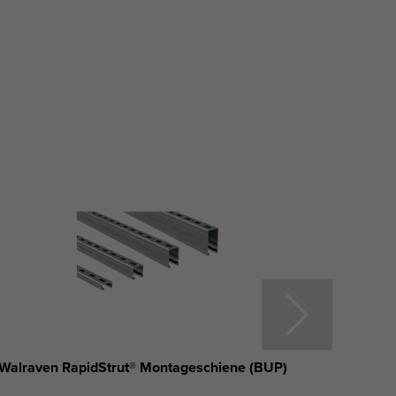
Walraven RapidStrut® Montageschiene (BUP)
Walrav