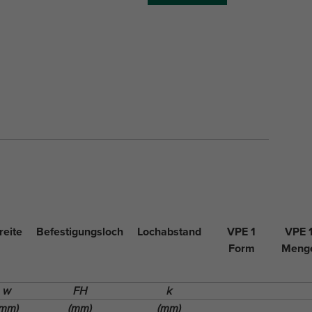
reite
Befestigungsloch
Lochabstand
VPE 1
VPE 
Form
Meng
w
FH
k
(mm)
(mm)
(mm)