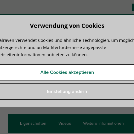
Verwendung von Cookies
lraven verwendet Cookies und ähnliche Technologien, um möglic
duktsysteme
Know-how
Serviceleist
tzergerechte und an Markterfordernisse angepasste
bseiteninformationen anbieten zu können.
enverbinder
»
Walraven Strut Schienenverbinder 90° 2D (BUP)
Alle Cookies akzeptieren
Walraven Strut Schienenve
Einstellung ändern
Für Walraven RapidStrut® Schienenkonstruktionen
Eigenschaften
Videos
Weitere Informationen