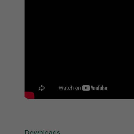
Kennzeichnung
a
Einheit
(°)
(
Downloads