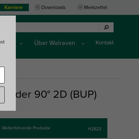
Karriere
Downloads
Merkzettel
hst
Kontakt
ungen
Über Walraven
rbinder 90° 2D (BUP)
Weiterführende Produkte
H2823