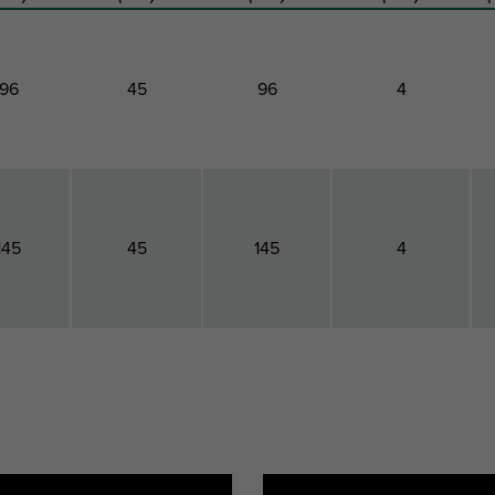
96
45
96
4
145
45
145
4
mthöhe
Gesamtbreite
Gesamtlänge
Materialstärke
B