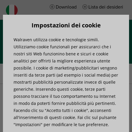
Download
Lista dei desideri
Impostazioni dei cookie
Menu
Walraven utilizza cookie e tecnologie simili.
Utilizziamo cookie funzionali per assicurarci che i
nostri siti Web funzionino bene e sicuri e cookie
analitici per offrirti la migliore esperienza utente
Home
»
Prodotti
»
Sistemi a canale
»
Giunti per profilati
»
Walraven
possibile. I cookie di marketing/pubblicitari vengono
Strut Collegamento a 90° / 2D (BUP1000)
inseriti da terze parti (ad esempio i social media) per
mostrarti pubblicità personalizzate invece di quelle
generiche. Inserendo questi cookie, terze parti
Walraven Strut
possono tracciare il tuo comportamento su Internet
in modo da poterti fornire pubblicità più pertinenti.
Facendo clic su "Accetto tutti i cookie", acconsenti
Collegamento a 90° / 2D
all'inserimento di questi cookie. Fai clic sul pulsante
"Impostazioni" per modificare le tue preferenze.
(BUP1000)