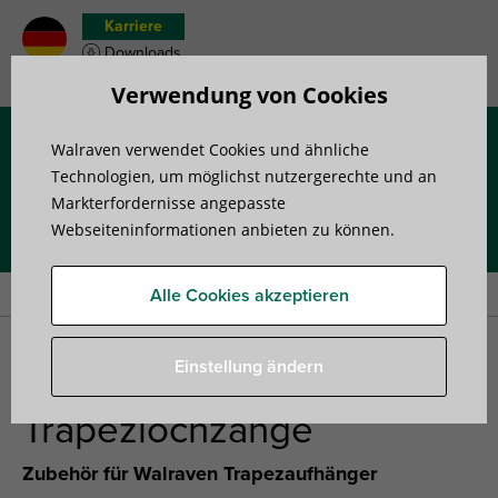
Karriere
Downloads
Merkzettel
Verwendung von Cookies
Walraven verwendet Cookies und ähnliche
Menü
Technologien, um möglichst nutzergerechte und an
Markterfordernisse angepasste
Webseiteninformationen anbieten zu können.
Startseite
»
Produkte
»
Montagezubehör
»
Trapezblechbefestigungen
»
Walraven Trapezlochzange
Alle Cookies akzeptieren
Walraven
Einstellung ändern
Trapezlochzange
Zubehör für Walraven Trapezaufhänger