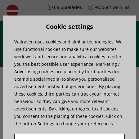
Lejupielādes
Product wish list
Cookie settings
Izvēlne
Walraven uses cookies and similar technologies. We
use functional cookies to make sure our websites
work well and secure and analytical cookies to offer
you the best possible user experience. Marketing /
Home
»
Products
»
Walraven Hole Punching Plier
Advertising cookies are placed by third parties (for
example social media) to show you personalised
advertisements instead of generic ones. By placing
Walraven Hole Punching
these cookies, third parties can track your internet
behaviour so they can give you more relevant
advertisements. By clicking on Agree to all cookies,
Plier
you consent to the placing of these cookies. Click on
the button Settings to change your preferences.
accessories for Walraven Roofing sheet hangers