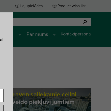
Lejupielādes
Product wish list
Kontaktpersona
pojumi
Par mums
al
Walraven saliekamie celiņi
pārveido piekļuvi jumtiem