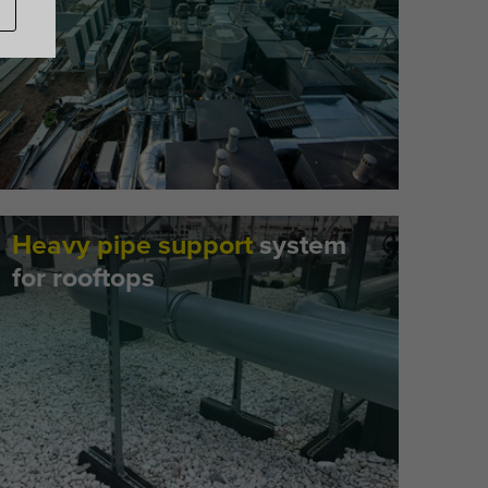
Heavy pipe support
system
for rooftops