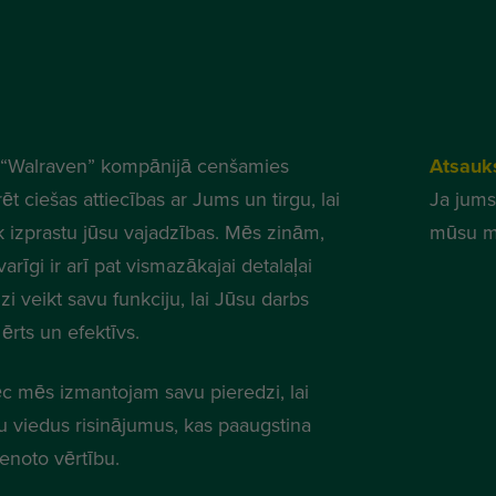
“Walraven” kompānijā cenšamies
Atsauk
ēt ciešas attiecības ar Jums un tirgu, lai
Ja jums
k izprastu jūsu vajadzības. Mēs zinām,
mūsu m
varīgi ir arī pat vismazākajai detalaļai
zi veikt savu funkciju, lai Jūsu darbs
ērts un efektīvs.
c mēs izmantojam savu pieredzi, lai
tu viedus risinājumus, kas paaugstina
ienoto vērtību.