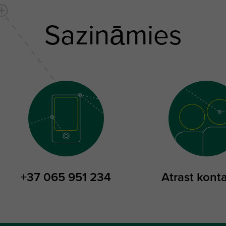
Sazināmies
+37 065 951 234
Atrast kont