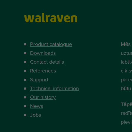
Product catalogue
Mēs 
Downloads
uztur
Contact details
labā
References
cik s
Support
parei
Technical information
būtu 
Our history
Tāpē
News
radī
Jobs
piev