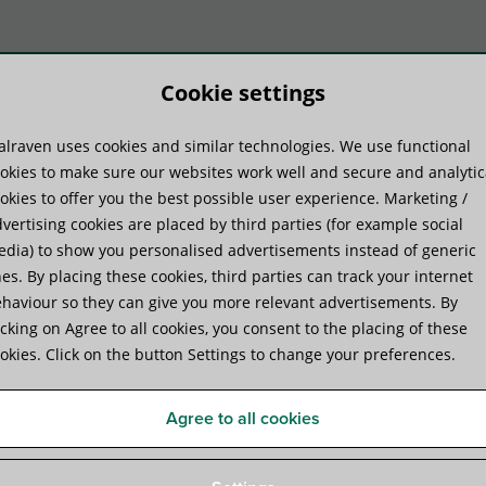
Cookie settings
lraven uses cookies and similar technologies. We use functional
duktu sistēmas
Praktiskā pieredze
Pakal
okies to make sure our websites work well and secure and analytic
okies to offer you the best possible user experience. Marketing /
vertising cookies are placed by third parties (for example social
dia) to show you personalised advertisements instead of generic
es. By placing these cookies, third parties can track your internet
haviour so they can give you more relevant advertisements. By
icking on Agree to all cookies, you consent to the placing of these
okies. Click on the button Settings to change your preferences.
Efektīvi, droši un
laicīgi: kā
Agree to all cookies
uzstādītājs racionalizēja
smago iekārtu uzstādīšanas