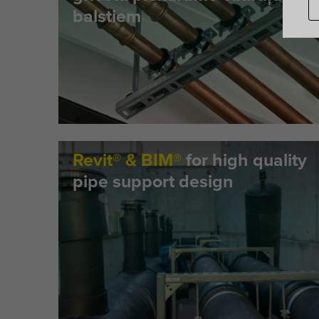
balstiem
Revit® & BIM®
for high quality
pipe support design