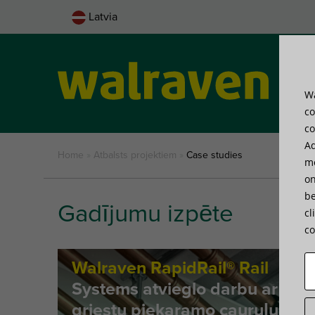
Latvia
Wa
Pro
co
co
Ad
Home
»
Atbalsts projektiem
»
Case studies
me
on
be
Gadījumu izpēte
cl
co
Walraven RapidRail® Rail
Systems atvieglo darbu ar
griestu piekaramo cauruļu