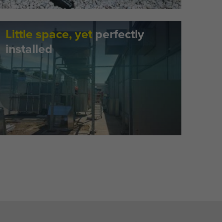
Little space, yet
perfectly
installed