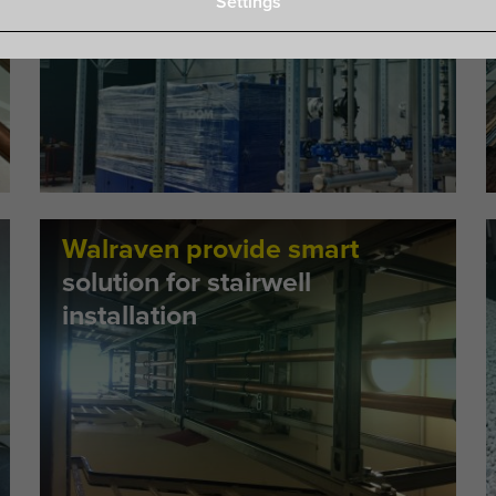
Settings
projektu
Walraven provide smart
solution for stairwell
installation