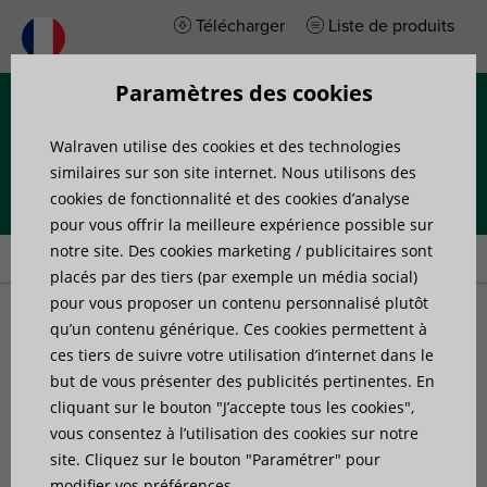
Télécharger
Liste de produits
Paramètres des cookies
Menu
Walraven utilise des cookies et des technologies
similaires sur son site internet. Nous utilisons des
cookies de fonctionnalité et des cookies d’analyse
pour vous offrir la meilleure expérience possible sur
Accueil
»
Produits
»
Accessoires de fixation
»
Colliers de serrage
notre site. Des cookies marketing / publicitaires sont
placés par des tiers (par exemple un média social)
pour vous proposer un contenu personnalisé plutôt
Colliers de serrage
qu’un contenu générique. Ces cookies permettent à
ces tiers de suivre votre utilisation d’internet dans le
but de vous présenter des publicités pertinentes. En
cliquant sur le bouton "J’accepte tous les cookies",
vous consentez à l’utilisation des cookies sur notre
5 articles trouvés
Filtrer
site. Cliquez sur le bouton "Paramétrer" pour
modifier vos préférences.