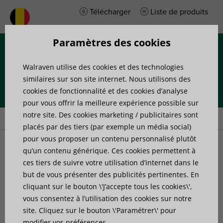
Télécharger
Liste de produits
Paramètres des cookies
Menu
Walraven utilise des cookies et des technologies
similaires sur son site internet. Nous utilisons des
cookies de fonctionnalité et des cookies d’analyse
pour vous offrir la meilleure expérience possible sur
Accueil
»
Produits
»
Accessoires de fixation
»
Colliers de serrage
notre site. Des cookies marketing / publicitaires sont
placés par des tiers (par exemple un média social)
pour vous proposer un contenu personnalisé plutôt
Colliers de serrage
qu’un contenu générique. Ces cookies permettent à
ces tiers de suivre votre utilisation d’internet dans le
but de vous présenter des publicités pertinentes. En
cliquant sur le bouton \'J’accepte tous les cookies\',
vous consentez à l’utilisation des cookies sur notre
5 articles trouvés
Filtrer
site. Cliquez sur le bouton \'Paramétrer\' pour
modifier vos préférences.