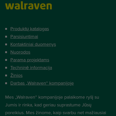
Produktų katalogas
Parsisiuntimai
Kontaktiniai duomenys
Nuorodos
Parama projektams
Techninė informacija
Žinios
Darbas „Walraven“ kompanijoje
Mes „Walraven“ kompanijoje palaikome ryšį su
Jumis ir rinka, kad geriau suprastume Jūsų
poreikius. Mes žinome, kaip svarbu net mažiausiai