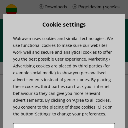
Downloads
Pageidavimų sąrašas
Cookie settings
Menu
Walraven uses cookies and similar technologies. We
use functional cookies to make sure our websites
work well and secure and analytical cookies to offer
you the best possible user experience. Marketing /
Home
»
Products
»
Walraven Yeti® 480 Support System
Advertising cookies are placed by third parties (for
example social media) to show you personalised
advertisements instead of generic ones. By placing
Walraven Yeti® 480
these cookies, third parties can track your internet
behaviour so they can give you more relevant
advertisements. By clicking on ’Agree to all cookies’,
Support System
you consent to the placing of these cookies. Click on
the button ’Settings’ to change your preferences.
for Rooftop Installations